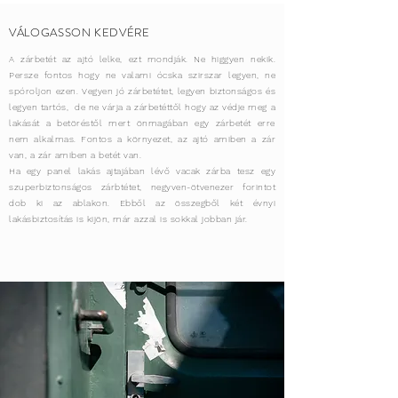
VÁLOGASSON KEDVÉRE
A zárbetét az ajtó lelke, ezt mondják. Ne higgyen nekik.
Persze fontos hogy ne valami ócska szirszar legyen, ne
spóroljon ezen. Vegyen jó zárbetétet, legyen biztonságos és
legyen tartós, de ne várja a zárbetéttől hogy az védje meg a
lakását a betöréstől mert önmagában egy zárbetét erre
nem alkalmas. Fontos a környezet, az ajtó amiben a zár
van, a zár amiben a betét van.
Ha egy panel lakás ajtajában lévő vacak zárba tesz egy
szuperbiztonságos zárbtétet, negyven-ötvenezer forintot
dob ki az ablakon. Ebből az összegből két évnyi
lakásbiztosítás is kijön, már azzal is sokkal jobban jár.