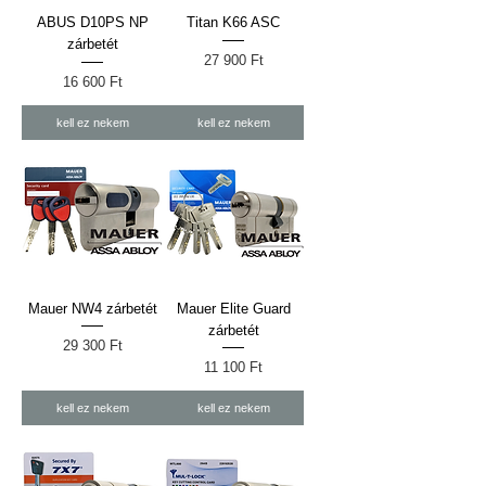
ABUS D10PS NP
Titan K66 ASC
zárbetét
Ár
27 900 Ft
Ár
16 600 Ft
kell ez nekem
kell ez nekem
Mauer NW4 zárbetét
Mauer Elite Guard
zárbetét
Ár
29 300 Ft
Ár
11 100 Ft
kell ez nekem
kell ez nekem