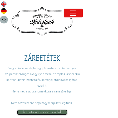
ZÁRBETÉTEK
Vagy cilinderzárak, ha úgy jobban tetszik. Kódkártyás
szuperbiztonságos avagy ilyen mezei szimpla kis vackok a
kertkapuba? MIndent talál, keresgéljen kedve és igényei
szerint.
Mérje meg alaposan, mekkorára van szüksége.
Nem biztos benne hogy hogy mérje le? Segítünk.
kattintson ide és elmondjuk