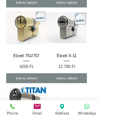
kell ez nekem
kell ez nekem
Elzett 751/757
Elzett X-11
Ár
Ár
4200 Ft
12 700 Ft
kell ez nekem
kell ez nekem
Phone
Email
Address
WhatsApp
Titan XT