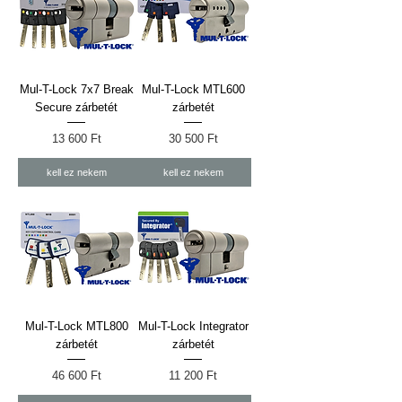
Mul-T-Lock 7x7 Break
Mul-T-Lock MTL600
Secure zárbetét
zárbetét
Ár
Ár
13 600 Ft
30 500 Ft
kell ez nekem
kell ez nekem
Mul-T-Lock MTL800
Mul-T-Lock Integrator
zárbetét
zárbetét
Ár
Ár
46 600 Ft
11 200 Ft