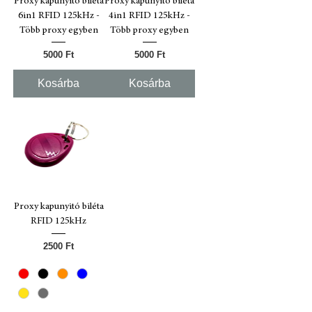
Proxy kapunyitó biléta
Proxy kapunyitó biléta
6in1 RFID 125kHz -
4in1 RFID 125kHz -
Több proxy egyben
Több proxy egyben
Ár
Ár
5000 Ft
5000 Ft
Kosárba
Kosárba
Proxy kapunyitó biléta
RFID 125kHz
Ár
2500 Ft