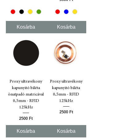
Kosárba
Kosárba
Proxy ultravékony
Proxy ultravékony
kapunyitó biléta
kapunyitó biléta
önatpadó matricával
0,5mm - RFID
0,5mm - RFID
125kHz
125kHz
Ár
2500 Ft
Ár
2500 Ft
Kosárba
Kosárba