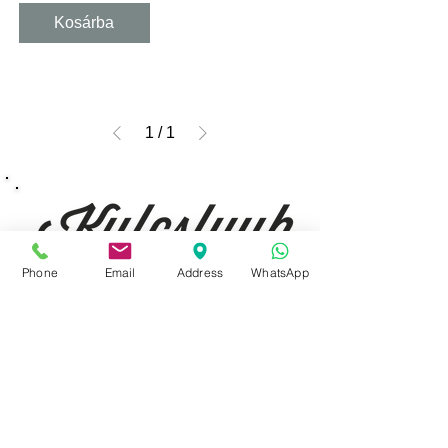
Kosárba
1
/
1
Phone
Email
Address
WhatsApp
Budapest, 1077 Izabella utca 35.
Üzlet:
06-1-787-2631
06-1-342-0154
Egyik mobil:
0620-427-3600
Másik mobil:
0620-454-5105
email:
info@kulcslyuk.hu