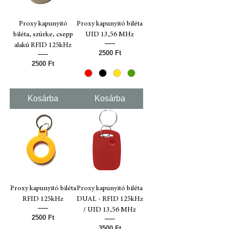
Proxy kapunyitó
Proxy kapunyitó biléta
biléta, szürke, csepp
UID 13,56 MHz
alakú RFID 125kHz
Ár
2500 Ft
Ár
2500 Ft
Kosárba
Kosárba
Proxy kapunyitó biléta
Proxy kapunyitó biléta
RFID 125kHz
DUAL - RFID 125kHz
/ UID 13,56 MHz
Ár
2500 Ft
Ár
3500 Ft