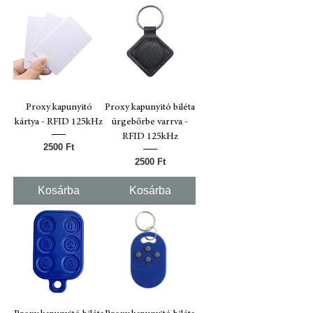
Proxy kapunyitó
Proxy kapunyitó biléta
kártya - RFID 125kHz
ürgebőrbe varrva -
RFID 125kHz
Ár
2500 Ft
Ár
2500 Ft
Kosárba
Kosárba