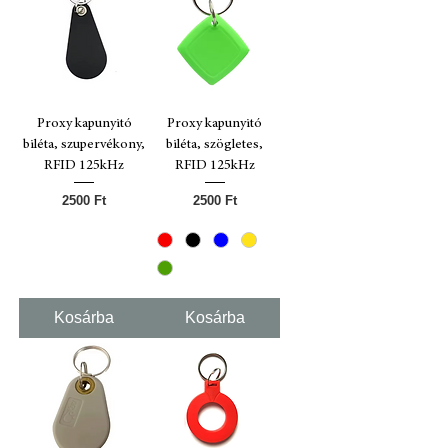
Proxy kapunyitó
Proxy kapunyitó
biléta, szupervékony,
biléta, szögletes,
RFID 125kHz
RFID 125kHz
Ár
Ár
2500 Ft
2500 Ft
Kosárba
Kosárba