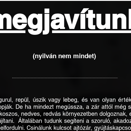
megjavítun
(nyilván nem mindet)
urul, repül, úszik vagy lebeg, és van olyan érté
 ellopják. De ha mindezt megússza, a zár attól mé
koszos, nedves, redvás környezetben dolgoznak, el
elújítani. Általában tudunk segíteni a szoruló, akad
ordulni. Csinálunk kulcsot ajtózár, gyújtáskapcso