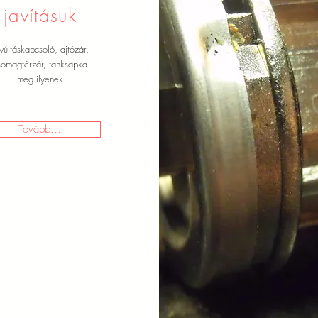
javításuk
újtáskapcsoló, ajtózár,
somagtérzár, tanksapka
meg ilyenek
Tovább...