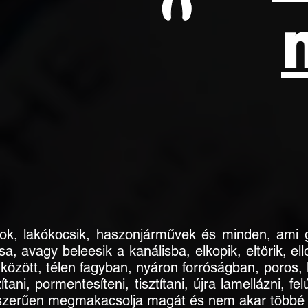
ok, lakókocsik, haszonjárművek és minden, ami g
csa, avagy beleesik a kanálisba, elkopik, eltörik,
özött, télen fagyban, nyáron forróságban, poros, 
ítani, pormentesíteni, tisztítani, újra lamellázni, f
szerűen megmakacsolja magát és nem akar többé elf