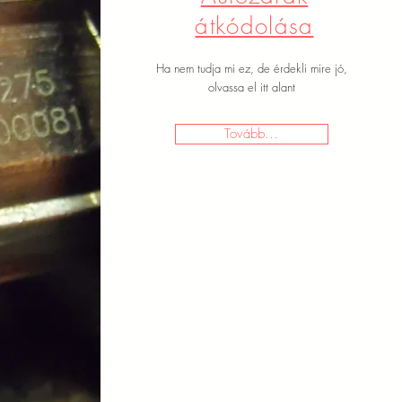
átkódolása
Ha nem tudja mi ez, de érdekli mire jó,
olvassa el itt alant
Tovább...