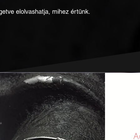
getve elolvashatja, mihez értünk.
A