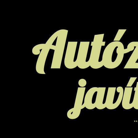
Autó
javí
.