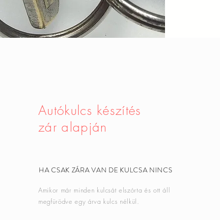
Autókulcs készítés
zár alapján
HA CSAK ZÁRA VAN DE KULCSA NINCS
Amikor már minden kulcsát elszórta és ott áll
megfürödve egy árva kulcs nélkül.