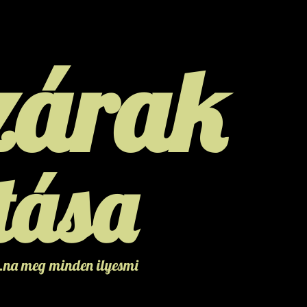
zárak
tása
..na meg minden ilyesmi