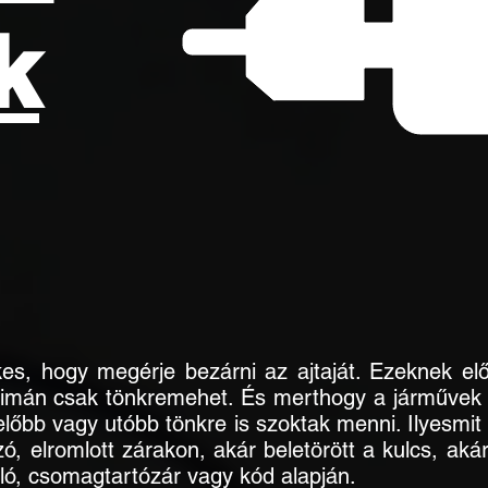
k
kes, hogy megérje bezárni az ajtaját. Ezeknek e
g simán csak tönkremehet. És merthogy a járművek 
őbb vagy utóbb tönkre is szoktak menni. Ilyesmit t
ozó, elromlott zárakon, akár beletörött a kulcs, aká
ló, csomagtartózár vagy kód alapján.