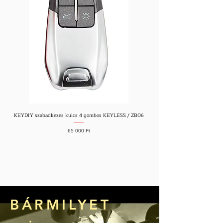
KEYDIY szabadkezes kulcs 4 gombos KEYLESS / ZB06
Geely Starray szabadkezes kulcs
Ár
65 000 Ft
BÁRMILYET