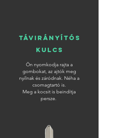
távirányítós
KULCS
Ön nyomkodja rajta a
gombokat, az ajtók meg
nyílnak és záródnak. Néha a
csomagtartó is.
Meg a kocsit is beindítja
persze.