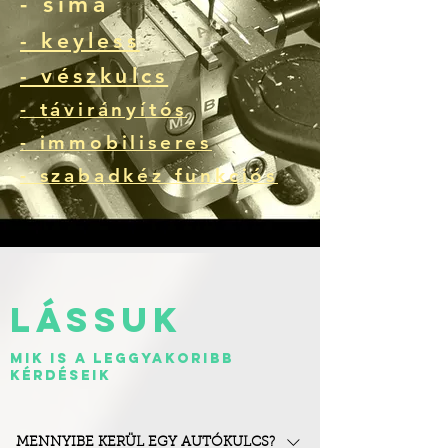
- sima
- keyless
- vészkulcs
- távirányítós
- immobiliseres
- szabadkéz funkciós
LÁSSUK
MIK IS A LEGGYAKORIBB
KÉRDÉSEIK
MENNYIBE KERÜL EGY AUTÓKULCS?