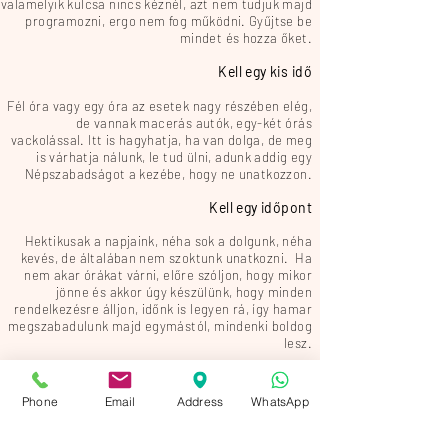
valamelyik kulcsa nincs kéznél, azt nem tudjuk majd
programozni, ergo nem fog működni. Gyűjtse be
mindet és hozza őket.
Kell egy kis idő
Fél óra vagy egy óra az esetek nagy részében elég,
de vannak macerás autók, egy-két órás
vackolással. Itt is hagyhatja, ha van dolga, de meg
is várhatja nálunk, le tud ülni, adunk addig egy
Népszabadságot a kezébe, hogy ne unatkozzon.
Kell egy időpont
Hektikusak a napjaink, néha sok a dolgunk, néha
kevés, de általában nem szoktunk unatkozni. Ha
nem akar órákat várni, előre szóljon, hogy mikor
jönne és akkor úgy készülünk, hogy minden
rendelkezésre álljon, időnk is legyen rá, így hamar
megszabadulunk majd egymástól, mindenki boldog
lesz.
Kell a kódkártya
Phone
Email
Address
WhatsApp
Hmmm, hát az jól jönne. Tudja, az a kártya ami a
szervizkönyben benne volt, amikor kigurította a
kocsiját a szalonból. Nem tragédia, ha nincs meg,