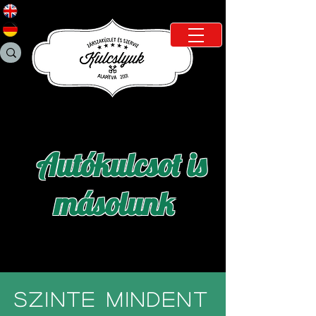
Autókulcsot is
másolunk
SZINTE mindent