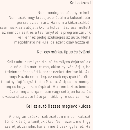
Kell a kocsi
Nem mindig, de többnyire kell.
Nem csak hogy ki tudjuk próbálni a kulcsot, bár
persze ez sem árt. Ha nem a kőkorszakból
származik az autója, akkor a kulcs másolása mellett
az immobilisert és a távirányítót is programoznunk
kell, ehhez pedig szükséges az autó. Néha
megoldható nélküle, de azért csak hozza el.
Kell egy márka, típus és évjárat
Kell tudnunk milyen típusú és milyen évjáratú az
autója. Ha már itt van, akkor nyilván látjuk, ha
telefonon érdeklődik, akkor ezeket derítse ki. Az,
hogy Mazda nem elég, az csak egy gyártó, több
tucatnyi fajtát gyártott a Mazda. A típust is mondja
meg és hogy mikori évjárat. Ha nem biztos benne,
nézze meg a forgalmiban vagy sétáljon hátra és
olvassa el az autó hátulján, többnyire oda van írva.
Kell az autó összes meglévő kulcsa
A programozáskor sok esetben minden kulcsot
törlünk és újra tanítjuk őket. Nem azért, mert így
szeretjük csinálni, hanem mert csak így lehet. Ha