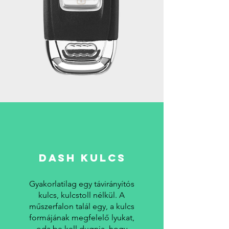
DASH KULCS
Gyakorlatilag egy távirányítós
kulcs, kulcstoll nélkül. A
műszerfalon talál egy, a kulcs
formájának megfelelő lyukat,
oda be kell dugnia, hogy