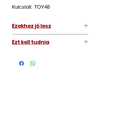
Kulcstoll:
TOY48
Ezekhez jó lesz
Hyundai Tucson 2015-2019
Ezt kell tudnia
Működő, kész kulcsokat vásárol,
vagyis
minden távirányítós
kulcsunk ára tartalmazza az
autókulcs marását, az
immobiliser tanítását és
a távirányító programozását is.
A kulcsmásolást és programozást
műhelyünkben, a VII.
kerület Izabella utca 35. szám alatt
végezzük, ide kell eljönnie az
autójával.
Speciális esetekben (például ha