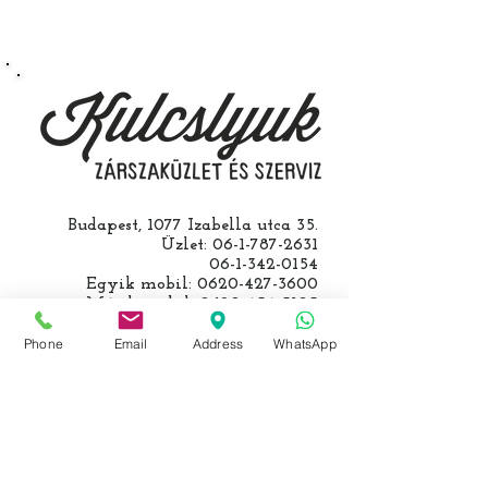
egy üzemképtelen, félig kibelezett
roncsautóval állít be hozzánk), a
kulcs programozásáért külön díjat
számolunk fel, ezt előre mindig
egyeztetjük.
Budapest, 1077 Izabella utca 35.
Üzlet:
06-1-787-2631
06-1-342-0154
Egyik mobil:
0620-427-3600
Másik mobil:
0620-454-5105
email:
info@kulcslyuk.hu
Phone
Email
Address
WhatsApp
Így tartunk nyitva:
Hétfőtől péntekig:
9 - 18 h