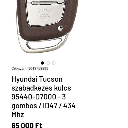
Cikkszám: 1648758899
Hyundai Tucson
szabadkezes kulcs
95440-D7000 - 3
gombos / ID47 / 434
Mhz
Ár
65 000 Ft