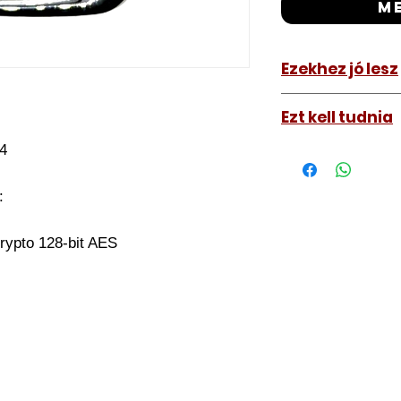
m
Ezekhez jó lesz
KIA Ceed 2020
Ezt kell tudnia
4
Működő, kész kulc
távirányítós kulc
autókulcs marását
D:
a távirányító pro
A kulcsmásolást é
rypto 128-bit AES
a VII. kerület Izabe
végezzük, ide kell 
Speciális esetekbe
üzemképtelen, félig
be hozzánk), a kul
számolunk fel, ezt