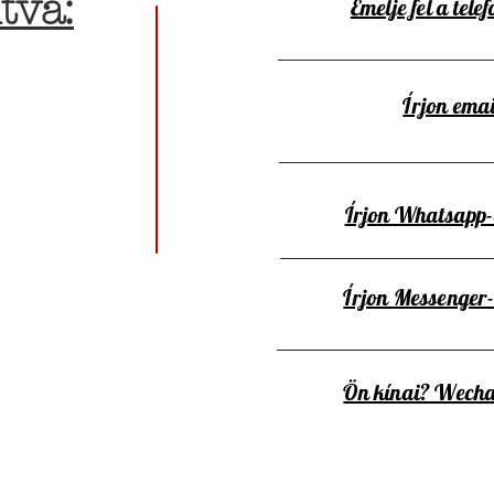
tva:
Emelje fel a telef
Írjon emai
Írjon Whatsapp
Írjon Messenger
Ön kínai? Wecha