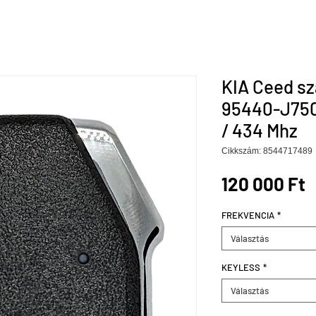
KIA Ceed sz
95440-J7501
/ 434 Mhz
Cikkszám: 8544717489
Á
120 000 Ft
FREKVENCIA
*
Választás
KEYLESS
*
Választás