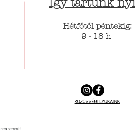
Így tartunk nyi
Hétfőtől péntekig:
9 - 18 h
KÖZÖSSÉGI LYUKAINK
innen semmit!