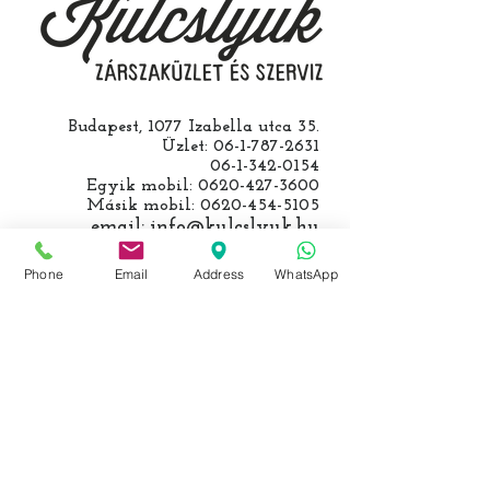
számolunk fel, ezt előre mindig
egyeztetjük.
Budapest, 1077 Izabella utca 35.
Üzlet:
06-1-787-2631
06-1-342-0154
Egyik mobil:
0620-427-3600
Másik mobil:
0620-454-5105
email:
info@kulcslyuk.hu
Így tartunk nyitva:
Phone
Email
Address
WhatsApp
Hétfőtől péntekig:
9 - 18 h
KÖZÖSSÉGI LYUKAINK