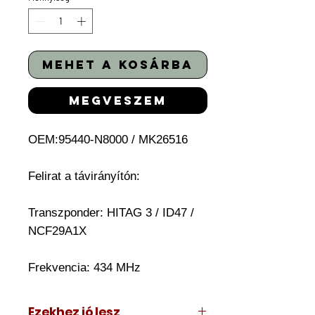
mehet a kosárba
megveszem
OEM:95440-N8000 / MK26516
Felirat a távirányítón:
Transzponder:
HITAG 3 / ID47 /
NCF29A1X
Frekvencia: 434 MHz
Ezekhez jó lesz