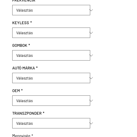
FREKVENCIA
*
KEYLESS
*
GOMBOK
*
AUTÓ MÁRKA
*
OEM
*
TRANSZPONDER
*
Mennyiség
*