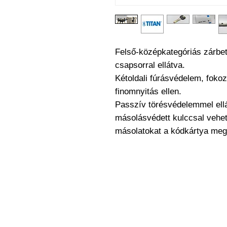
Felső-középkategóriás zárbet
csapsorral ellátva.
Kétoldali fúrásvédelem, fokoz
finomnyitás ellen.
Passzív törésvédelemmel ellá
másolásvédett kulccsal vehet
másolatokat a kódkártya megl