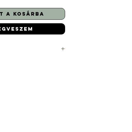
t a kosárba
egveszem
t passzív csapsor
 elleni passzív védelem
yon masszív kivitel
ekerőgombos kivitelben is. Ez
djön ha tudja a pontos méretet.