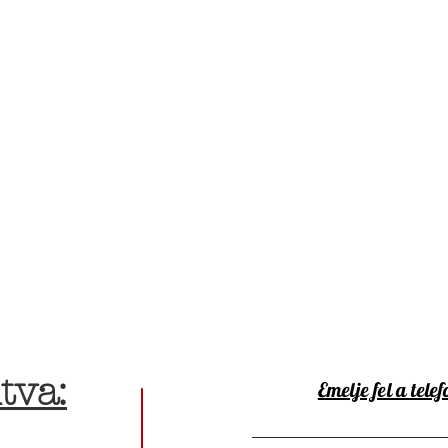
tva:
Emelje fel a telef