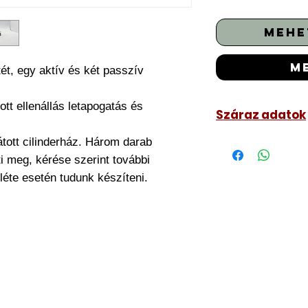
mehe
m
ét, egy aktív és két passzív
ott ellenállás letapogatás és
Száraz adatok
Egy aktív és ké
tott cilinderház. Három darab
Hengerzár törés
i meg, kérése szerint további
Megbízható, nag
éte esetén tudunk készíteni.
Kérheti belül t
feláras, érdeklő
Fúrásvédett ház
4 darab kulcs