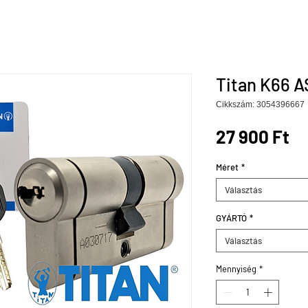
Titan K66 
Cikkszám: 3054396667
Ár
27 900 Ft
Méret
*
Választás
GYÁRTÓ
*
Választás
Mennyiség
*