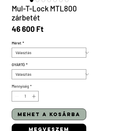
Mul-T-Lock MTL800
zárbetét
Ár
46 600 Ft
Méret
*
GYÁRTÓ
*
Mennyiség
*
mehet a kosárba
megveszem