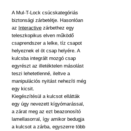
A Mul-T-Lock csúcskategóriás
biztonsági zárbetétje. Hasonlóan
az
Interactive
zárbethez egy
teleszkopikus elven működő
csaprendszer a lelke, tíz csapot
helyeznek el öt csap helyére. A
kulcsba integrált mozgó csap
egyrészt az illetéktelen másolást
teszi lehetetlenné, ileltve a
manipulációs nyitást nehezíti még
egy kicsit.
Kiegészítésül a kulcsot ellátták
egy úgy nevezett kígyómarással,
a zárat meg az ezt beazonosító
lamellasorral, így amikor bedugja
a kulcsot a zárba, egyszerre több