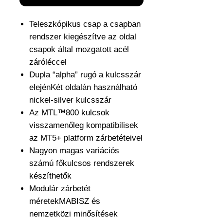
Teleszkópikus csap a csapban
rendszer kiegészítve az oldal
csapok által mozgatott acél
záróléccel
Dupla “alpha” rugó a kulcsszár
elejénKét oldalán használható
nickel-silver kulcsszár
Az MTL™800 kulcsok
visszamenőleg kompatibilisek
az MT5+ platform zárbetéteivel
Nagyon magas variációs
számú főkulcsos rendszerek
készíthetők
Modulár zárbetét
méretekMABISZ és
nemzetközi minősítések