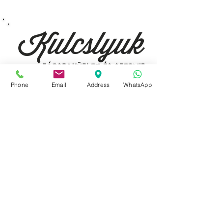
3 kulcsot és kódkártyát adunk
hozzá
Szabadalmilag védett 2028-ig
Phone
Email
Address
WhatsApp
Budapest, 1077 Izabella utca 35.
Üzlet:
06-1-787-2631
06-1-342-0154
Egyik mobil:
0620-427-3600
Másik mobil:
0620-454-5105
email:
info@kulcslyuk.hu
Így tartunk nyitva:
Hétfőtől péntekig:
9 - 18 h