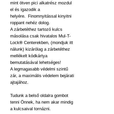
mint ötven pici alkatrész mozdul
el és igazodik a
helyére. Finomnyitással kinyitni
roppant nehéz dolog.
A zárbetéthez tartozó kulcs
másolása csak hivatalos Mul-T-
Lock
®
Centerekben, (mondjuk itt
nálunk) kizárólag a zárbetéthez
mellékelt kódkártya
bemutatásával lehetséges!
A legmagasabb védelmi szintű
zár, a maximális védelem bejárati
ajtajához.
Tudunk a belső oldalra gombot
tenni Önnek, ha nem akar mindig
a kulcsaival tornázni.