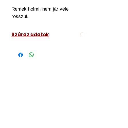
Remek holmi, nem jár vele
rosszul.
Száraz adatok
10 csapos, plusz lebegő csappal
ellátott zárszerkezet
Fúrás és savazás elleni védelem
Maghúzás elleni védelem
Acél hídas törésvédelem
A magas kombinációs számnak
köszönhetően főkulcs
rendszereket lehet kialakítani.
Kulcsmásolás kizárólag
hivatalos Mul-T-
Lock®Centerekben a
zárbetéthez adott kódkártya
bemutatásával lehetséges.