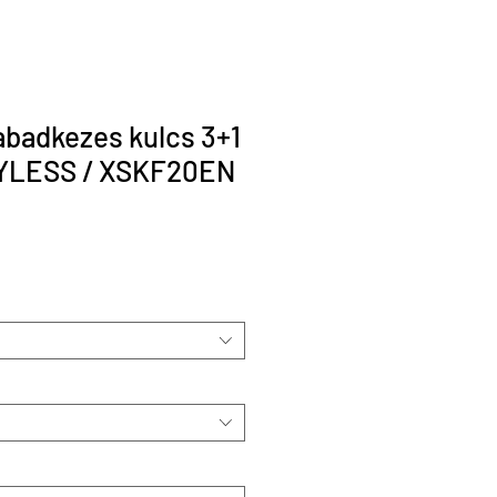
badkezes kulcs 3+1
YLESS / XSKF20EN