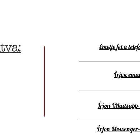
tva:
Emelje fel a telef
Írjon emai
Írjon Whatsapp
Írjon Messenger