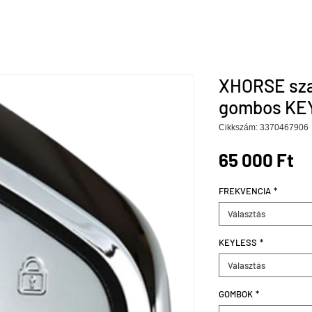
XHORSE sza
gombos KE
Cikkszám: 3370467906
Ár
65 000 Ft
FREKVENCIA
*
Választás
KEYLESS
*
Választás
GOMBOK
*