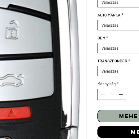
Választás
AUTÓ MÁRKA
*
Választás
OEM
*
Választás
TRANSZPONDER
*
Választás
Mennyiség
*
mehe
m