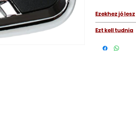
Ezekhez jó lesz
Bármihez ami sza
Ezt kell tudnia
Működő, kész kulc
távirányítós kulc
autókulcs marását
a távirányító pro
A kulcsmásolást é
a VII. kerület Izabe
végezzük, ide kell 
Speciális esetekbe
üzemképtelen, félig
be hozzánk), a kul
számolunk fel, ezt