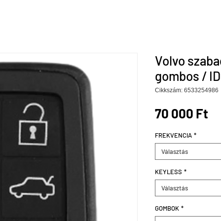
Volvo szaba
gombos / ID
Cikkszám: 6533254986
Ár
70 000 Ft
FREKVENCIA
*
Választás
KEYLESS
*
Választás
GOMBOK
*