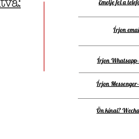
tva:
Emelje fel a telef
Írjon emai
Írjon Whatsapp
Írjon Messenger
Ön kínai? Wecha