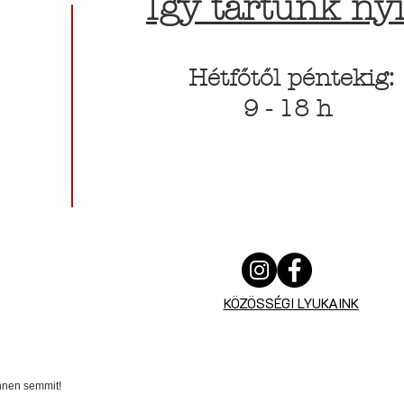
Így tartunk nyi
Hétfőtől péntekig:
9 - 18 h
KÖZÖSSÉGI LYUKAINK
innen semmit!