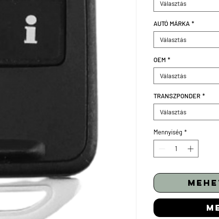
Választás
AUTÓ MÁRKA
*
Választás
OEM
*
Választás
TRANSZPONDER
*
Választás
Mennyiség
*
mehe
m