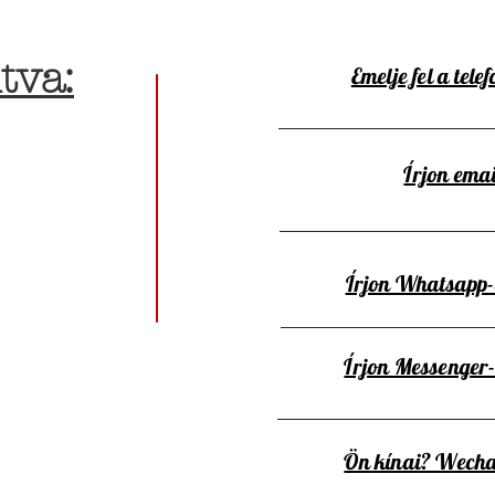
tva:
Emelje fel a telef
Írjon emai
Írjon Whatsapp
Írjon Messenger
Ön kínai? Wecha