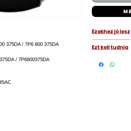
m
Ezekhez jó lesz
Volkswagen To
00 375DA / 7P6 800 375DA
Ezt kell tudnia
Működő, kész kulc
800375DA / 7P6800375DA
távirányítós kulc
autókulcs marását
a távirányító pro
45AC
A kulcsmásolást é
a VII. kerület Izabe
végezzük, ide kell 
Speciális esetekbe
üzemképtelen, félig
be hozzánk), a kul
számolunk fel, ezt