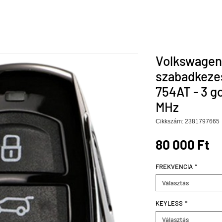
Volkswagen
szabadkezes
754AT - 3 g
MHz
Cikkszám: 2381797665
Á
80 000 Ft
FREKVENCIA
*
Választás
KEYLESS
*
Választás