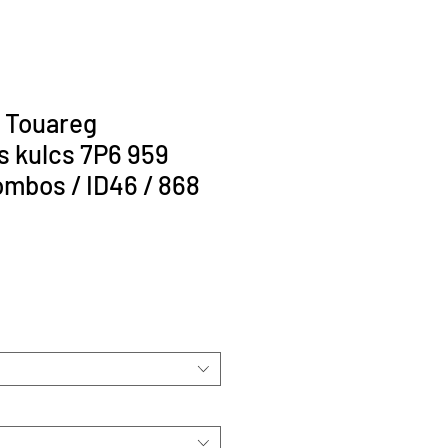
 Touareg
 kulcs 7P6 959
ombos / ID46 / 868
r