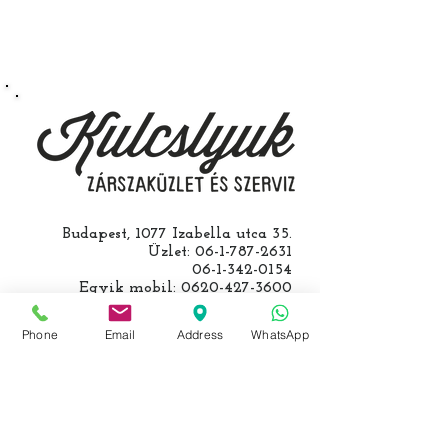
Speciális esetekben (például ha
egy üzemképtelen, félig kibelezett
roncsautóval állít be hozzánk), a
kulcs programozásáért külön díjat
számolunk fel, ezt előre mindig
egyeztetjük.
Budapest, 1077 Izabella utca 35.
Üzlet:
06-1-787-2631
06-1-342-0154
Egyik mobil:
0620-427-3600
Másik mobil:
0620-454-5105
email:
info@kulcslyuk.hu
Phone
Email
Address
WhatsApp
Így tartunk nyitva:
Hétfőtől péntekig: