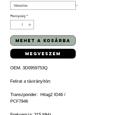
Mennyiség
*
mehet a kosárba
megveszem
OEM:
3D0959753Q
Felirat a távirányítón:
Transzponder: Hitag2
ID46 /
PCF7946
Frekvencia: 315 MHz