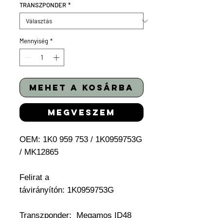
TRANSZPONDER
*
Mennyiség
*
mehet a kosárba
megveszem
OEM:
1K0 959 753 / 1K0959753G
/ MK12865
Felirat a
távirányítón: 1K0959753G
Transzponder:
Megamos ID48