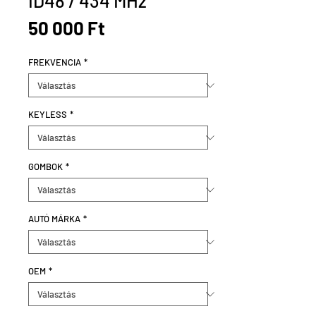
ID48 / 434 MHz
Ár
50 000 Ft
FREKVENCIA
*
KEYLESS
*
GOMBOK
*
AUTÓ MÁRKA
*
OEM
*