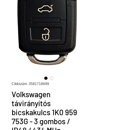
Cikkszám: 3581718699
Volkswagen
távirányítós
bicskakulcs 1K0 959
753G - 3 gombos /