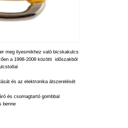
maga szeretné meg
működésre abban e
cseréjét is mi csin
barkácsol. Bízza r
ter meg ilyesmikhez való bicskakulcs
mzően a 1998-2008 közötti időszakból
lcstollal
lását és az elektronika átszerelését
áró és csomagtartó gombbal
cs benne
a