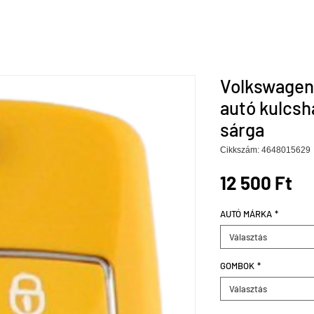
Volkswagen 
autó kulcsh
sárga
Cikkszám: 4648015629
Ár
12 500 Ft
AUTÓ MÁRKA
*
Választás
GOMBOK
*
Választás