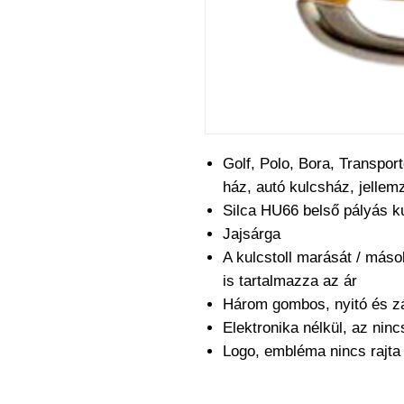
Golf, Polo, Bora, Transpor
ház, autó kulcsház, jelle
Silca HU66 belső pályás ku
Jajsárga
A kulcstoll marását / máso
is tartalmazza az ár
Három gombos, nyitó és z
Elektronika nélkül, az nin
Logo, embléma nincs rajt