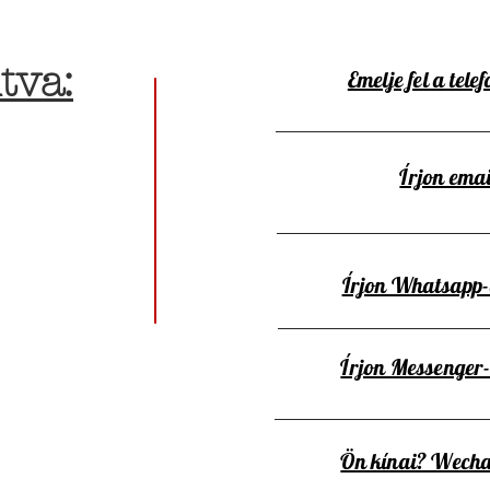
tva:
Emelje fel a telef
Írjon emai
Írjon Whatsapp
Írjon Messenger
Ön kínai? Wecha