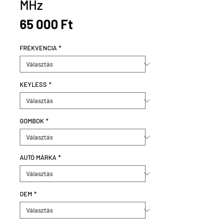
MHz
Ár
65 000 Ft
FREKVENCIA
*
KEYLESS
*
GOMBOK
*
AUTÓ MÁRKA
*
OEM
*