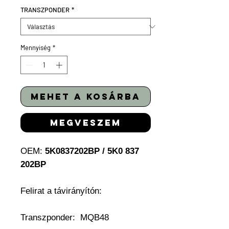
TRANSZPONDER
*
Mennyiség
*
mehet a kosárba
megveszem
OEM:
5K0837202BP / 5K0 837
202BP
Felirat a távirányítón:
Transzponder: MQB48