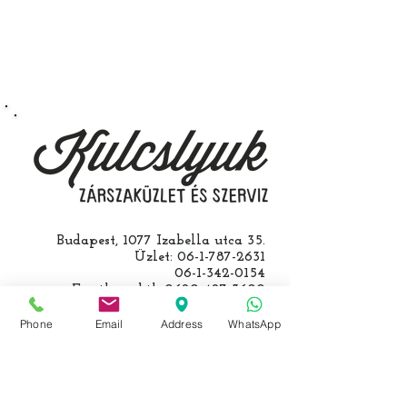
végezzük, ide kell eljönnie az
autójával.
Speciális esetekben (például ha
egy üzemképtelen, félig kibelezett
roncsautóval állít be hozzánk), a
kulcs programozásáért külön díjat
számolunk fel, ezt előre mindig
egyeztetjük.
Budapest, 1077 Izabella utca 35.
Üzlet:
06-1-787-2631
06-1-342-0154
Egyik mobil:
0620-427-3600
Másik mobil:
0620-454-5105
email:
info@kulcslyuk.hu
Phone
Email
Address
WhatsApp
Így tartunk nyitva: