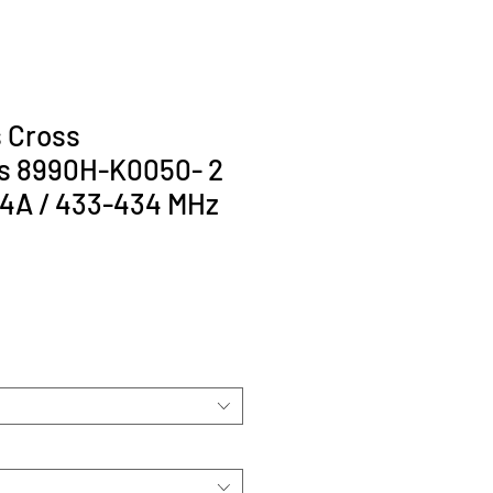
s Cross
s 8990H-K0050- 2
D4A / 433-434 MHz
r