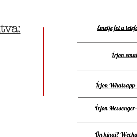
tva:
Emelje fel a telef
Írjon emai
Írjon Whatsapp
Írjon Messenger
Ön kínai? Wecha