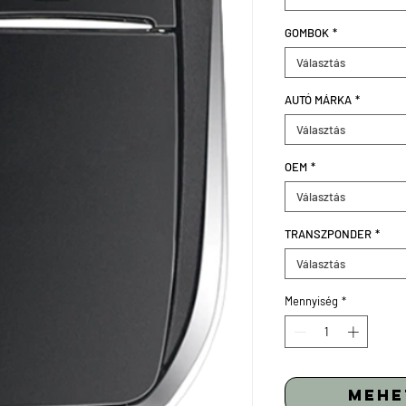
GOMBOK
*
Választás
AUTÓ MÁRKA
*
Választás
OEM
*
Választás
TRANSZPONDER
*
Választás
Mennyiség
*
mehe