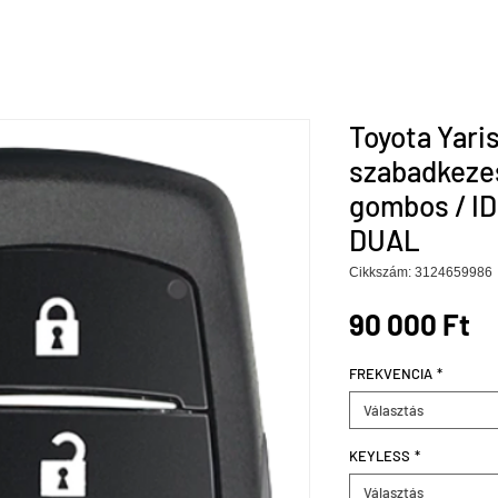
Toyota Yari
szabadkeze
gombos / I
DUAL
Cikkszám: 3124659986
Á
90 000 Ft
FREKVENCIA
*
Választás
KEYLESS
*
Választás