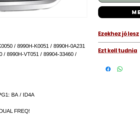
m
Ezekhez jó lesz
Toyota Yaris C
0050 / 8990H-K0051 / 8990H-0A231
Ezt kell tudnia
Toyota Corolla
 / 8990H-VT051 / 89904-33460 /
Működő, kész kulc
távirányítós kulc
autókulcs marását
a távirányító pro
A kulcsmásolást é
PG1: BA / ID4A
a VII. kerület Izabe
végezzük, ide kell 
2 DUAL FREQ!
Speciális esetekbe
üzemképtelen, félig
be hozzánk), a kul
számolunk fel, ezt