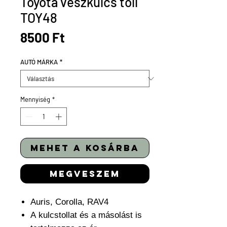
Toyota vészkulcs toll
TOY48
Ár
8500 Ft
AUTÓ MÁRKA
*
Mennyiség
*
mehet a kosárba
megveszem
Auris, Corolla, RAV4
A kulcstollat és a másolást is