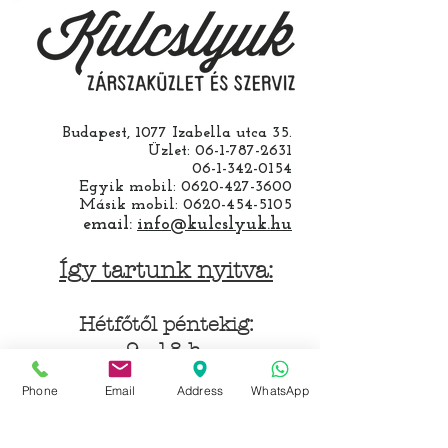
Budapest, 1077 Izabella utca 35.
Üzlet:
06-1-787-2631
06-1-342-0154
Egyik mobil:
0620-427-3600
Másik mobil:
0620-454-5105
email:
info@kulcslyuk.hu
Így tartunk nyitva:
Hétfőtől péntekig:
9 - 18 h
Phone
Email
Address
WhatsApp
KÖZÖSSÉGI LYUKAINK