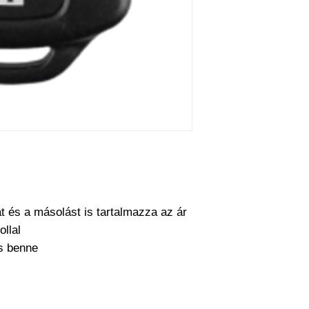
maga szeretné meg
működésre abban e
cseréjét is mi csin
barkácsol. Bízza r
at és a másolást is tartalmazza az ár
ollal
cs benne
a