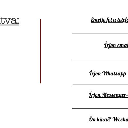
tva:
Emelje fel a telef
Írjon emai
Írjon Whatsapp
Írjon Messenger
Ön kínai? Wecha