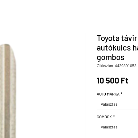
Toyota távir
autókulcs h
gombos
Cikkszám: 4429891053
Ár
10 500 Ft
AUTÓ MÁRKA
*
Választás
GOMBOK
*
Választás