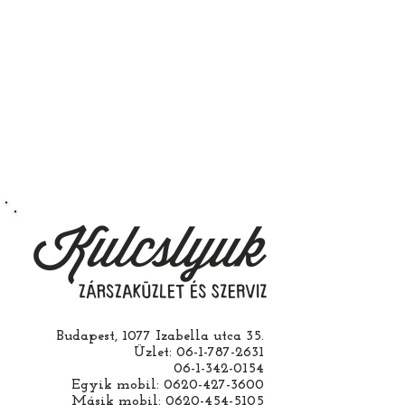
kulcsát. Úgy kapja majd kézbe
fillérekért.
hogy az rendeltetésszerűen
működik.
Természetesen kérheti szerelés
nélkül is ha saját maga szeretné
megcsinálni. Garanciát a
működésre abban esetben
vállalunk ha a ház cseréjét is mi
csináljuk. Jobban jár ha nem otthon
barkácsol. Bízza ránk, értünk
hozzá.
Budapest, 1077 Izabella utca 35.
Üzlet:
06-1-787-2631
06-1-342-0154
Egyik mobil:
0620-427-3600
Másik mobil:
0620-454-5105