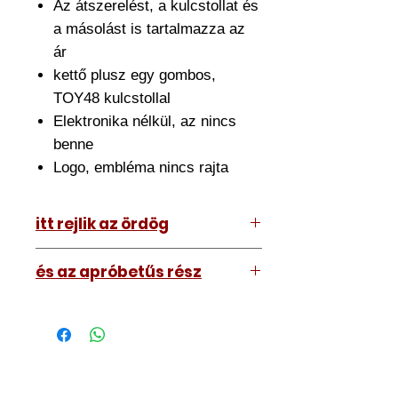
Az átszerelést, a kulcstollat és
a másolást is tartalmazza az
ár
kettő plusz egy gombos,
TOY48 kulcstollal
Elektronika nélkül, az nincs
benne
Logo, embléma nincs rajta
itt rejlik az ördög
Az ár amit lát tartalmazza az
és az apróbetűs rész
átszerelést is. Ehhez el kell hoznia
hozzánk a meglévő kulcsát.
A kép illusztráció vagy mi, tehát a
Nagyjából fél órát szánjon rá de ez
kulcs amit kap némileg eltérhet attól
némileg változhat.
amit lát. Nem nagyon.
Szakszerűen átszereljük, utána
Márkaembléma biztosan nem lesz
kimérjük, bemérjük, teszteljük a
rajta, azt a Wish-ről tud rendelni