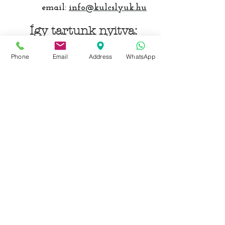
email:
info@kulcslyuk.hu
Így tartunk nyitva:
Hétfőtől péntekig:
Phone
Email
Address
WhatsApp
9 - 18 h
KÖZÖSSÉGI LYUKAINK
Írjon Whatsapp-on
Írjon Messenger-en