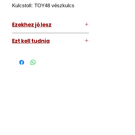
Kulcstoll: TOY48 vészkulcs
Ezekhez jó lesz
Toyota Prius 2016-2022
Ezt kell tudnia
Működő, kész kulcsokat vásárol,
vagyis
minden távirányítós
kulcsunk ára tartalmazza az
autókulcs marását, az
immobiliser tanítását és
a távirányító programozását is.
A kulcsmásolást és programozást
műhelyünkben, a VII.
kerület Izabella utca 35. szám alatt
végezzük, ide kell eljönnie az
autójával.
Speciális esetekben (például ha