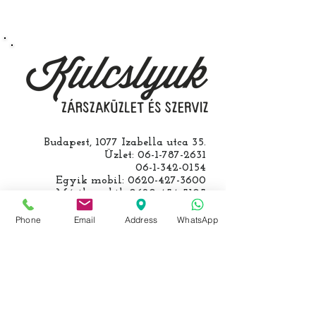
egy üzemképtelen, félig kibelezett
roncsautóval állít be hozzánk), a
kulcs programozásáért külön díjat
számolunk fel, ezt előre mindig
egyeztetjük.
Budapest, 1077 Izabella utca 35.
Üzlet:
06-1-787-2631
06-1-342-0154
Egyik mobil:
0620-427-3600
Másik mobil:
0620-454-5105
email:
info@kulcslyuk.hu
Phone
Email
Address
WhatsApp
Így tartunk nyitva:
Hétfőtől péntekig:
9 - 18 h