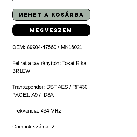
mehet a kosárba
megveszem
OEM: 89904-47560 / MK16021
Felirat a távirányítón:
Tokai Rika
BR1EW
Transzponder:
DST AES / RF430
PAGE1: A9 / ID8A
Frekvencia: 434 MHz
Gombok száma:
2