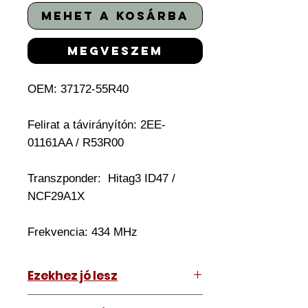
mehet a kosárba
megveszem
OEM: 37172-55R40
Felirat a távirányítón: 2EE-
01161AA / R53R00
Transzponder:
Hitag3 ID47 /
NCF29A1X
Frekvencia: 434 MHz
Ezekhez jó lesz
Suzuki Swift 2017-2025