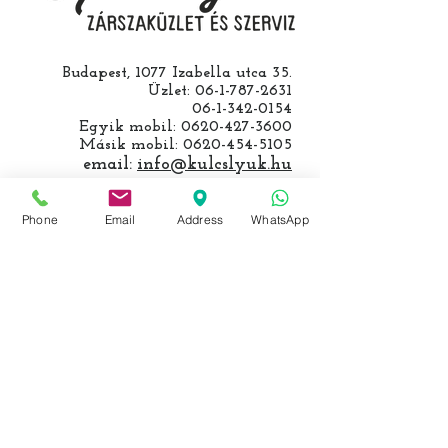
Budapest, 1077 Izabella utca 35.
Üzlet:
06-1-787-2631
06-1-342-0154
Egyik mobil:
0620-427-3600
Másik mobil:
0620-454-5105
email:
info@kulcslyuk.hu
Így tartunk nyitva:
Phone
Email
Address
WhatsApp
Hétfőtől péntekig:
9 - 18 h
KÖZÖSSÉGI LYUKAINK