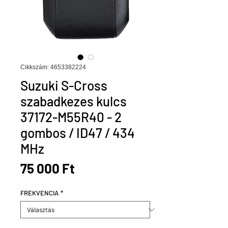
Cikkszám: 4653382224
Suzuki S-Cross
szabadkezes kulcs
37172-M55R40 - 2
gombos / ID47 / 434
MHz
Ár
75 000 Ft
FREKVENCIA
*