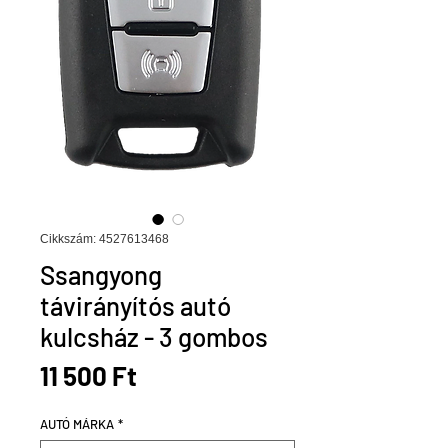
Cikkszám: 4527613468
Ssangyong
távirányítós autó
kulcsház - 3 gombos
Ár
11 500 Ft
AUTÓ MÁRKA
*