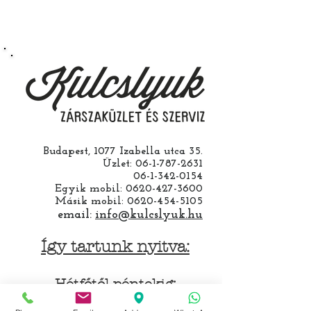
működésre abban esetben
vállalunk ha a ház cseréjét is mi
csináljuk. Jobban jár ha nem otthon
barkácsol. Bízza ránk, értünk
hozzá.
Budapest, 1077 Izabella utca 35.
Üzlet:
06-1-787-2631
06-1-342-0154
Egyik mobil:
0620-427-3600
Másik mobil:
0620-454-5105
email:
info@kulcslyuk.hu
Így tartunk nyitva:
Hétfőtől péntekig:
9 - 18 h