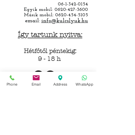
06-1-342-0154
Egyik mobil:
0620-427-3600
Másik mobil:
0620-454-5105
email:
info@kulcslyuk.hu
Így tartunk nyitva:
Hétfőtől péntekig:
9 - 18 h
Phone
Email
Address
WhatsApp
KÖZÖSSÉGI LYUKAINK
Írjon Whatsapp-on