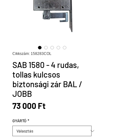
Cikkszám: 158283COL
SAB 1580 - 4 rudas,
tollas kulcsos
biztonsági zár BAL /
JOBB
Ár
73 000 Ft
GYÁRTÓ
*