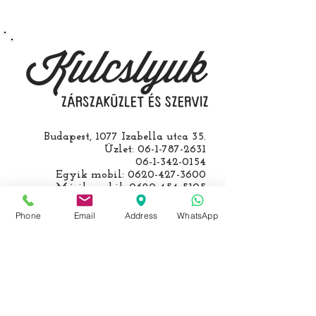
egy üzemképtelen, félig kibelezett
roncsautóval állít be hozzánk), a
kulcs programozásáért külön díjat
számolunk fel, ezt előre mindig
egyeztetjük.
Budapest, 1077 Izabella utca 35.
Üzlet:
06-1-787-2631
06-1-342-0154
Egyik mobil:
0620-427-3600
Másik mobil:
0620-454-5105
email:
info@kulcslyuk.hu
Phone
Email
Address
WhatsApp
Így tartunk nyitva:
Hétfőtől péntekig:
9 - 18 h