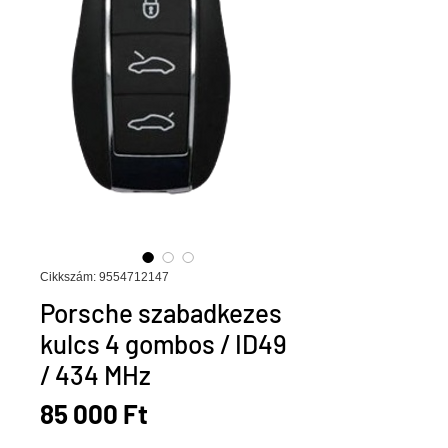
Cikkszám: 9554712147
Porsche szabadkezes
kulcs 4 gombos / ID49
/ 434 MHz
Ár
85 000 Ft