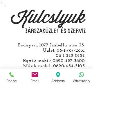
kulcs programozásáért külön díjat
számolunk fel, ezt előre mindig
egyeztetjük.
Budapest, 1077 Izabella utca 35.
Üzlet:
06-1-787-2631
06-1-342-0154
Egyik mobil:
0620-427-3600
Másik mobil:
0620-454-5105
email:
info@kulcslyuk.hu
Phone
Email
Address
WhatsApp
Így tartunk nyitva:
Hétfőtől péntekig:
9 - 18 h