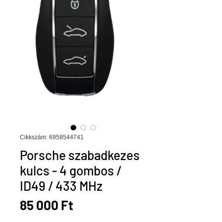
Cikkszám: 6958544741
Porsche szabadkezes
kulcs - 4 gombos /
ID49 / 433 MHz
Ár
85 000 Ft