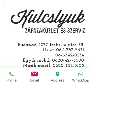
kulcs programozásáért külön díjat
számolunk fel, ezt előre mindig
egyeztetjük.
Budapest, 1077 Izabella utca 35.
Üzlet:
06-1-787-2631
06-1-342-0154
Egyik mobil:
0620-427-3600
Másik mobil:
0620-454-5105
email:
info@kulcslyuk.hu
Phone
Email
Address
WhatsApp
Így tartunk nyitva:
Hétfőtől péntekig:
9 - 18 h