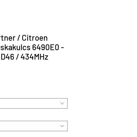
tner / Citroen
cskakulcs 6490E0 -
ID46 / 434MHz