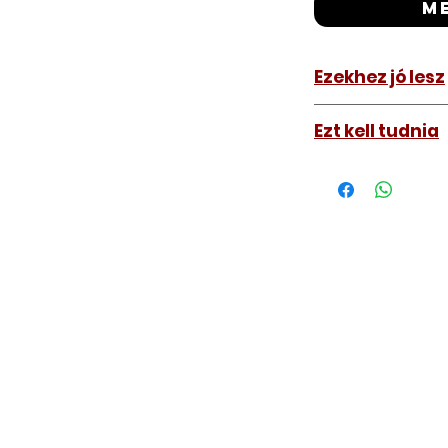
m
Ezekhez jó lesz
Peugeot Partne
Ezt kell tudnia
Citroen Berling
Működő, kész kulc
távirányítós kulc
autókulcs marását
a távirányító pro
A kulcsmásolást é
a VII. kerület Izabe
végezzük, ide kell 
Speciális esetekbe
üzemképtelen, félig
be hozzánk), a kul
számolunk fel, ezt