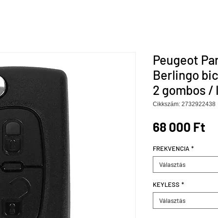
Peugeot Par
Berlingo bi
2 gombos / 
Cikkszám: 2732922438
Ár
68 000 Ft
FREKVENCIA
*
Választás
KEYLESS
*
Választás