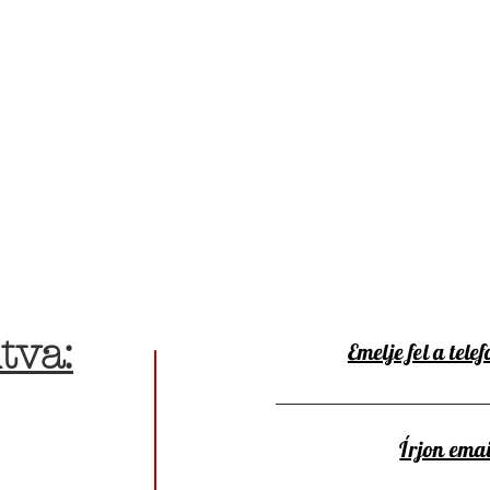
tva:
Emelje fel a telef
Írjon emai