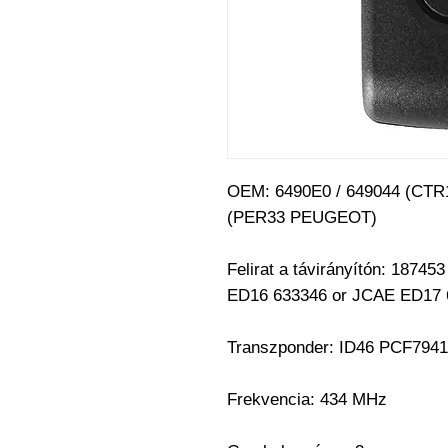
OEM: 6490E0 / 649044 (CTR
(PER33 PEUGEOT)
Felirat a távirányítón: 187
ED16 633346 or JCAE ED17 
Transzponder: ID46 PCF7941
Frekvencia: 434 MHz