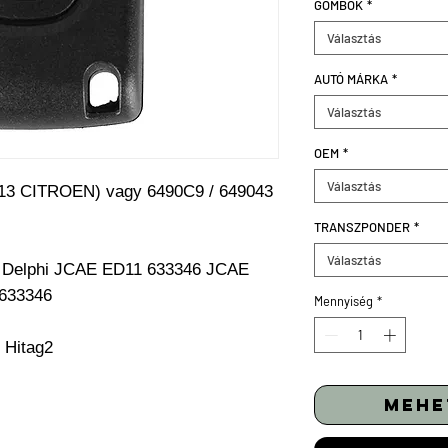
GOMBOK
*
Választás
AUTÓ MÁRKA
*
Választás
OEM
*
Választás
13 CITROEN) vagy 6490C9 / 649043
TRANSZPONDER
*
Választás
453 Delphi JCAE ED11 633346 JCAE
633346
Mennyiség
*
 Hitag2
mehe