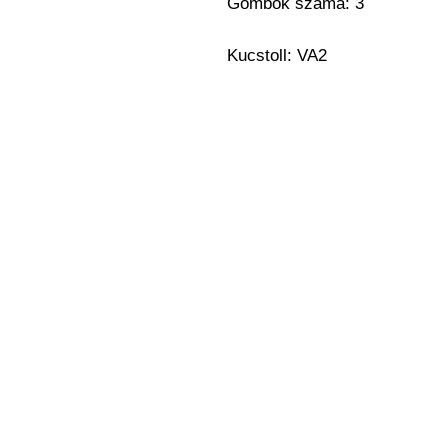
Gombok száma: 3
Kucstoll: VA2