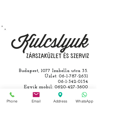
Speciális esetekben (például ha
egy üzemképtelen, félig kibelezett
roncsautóval állít be hozzánk), a
kulcs programozásáért külön díjat
számolunk fel, ezt előre mindig
egyeztetjük.
Budapest, 1077 Izabella utca 35.
Üzlet:
06-1-787-2631
06-1-342-0154
Egyik mobil:
0620-427-3600
Másik mobil:
0620-454-5105
email:
info@kulcslyuk.hu
Phone
Email
Address
WhatsApp
Így tartunk nyitva:
Hétfőtől péntekig: