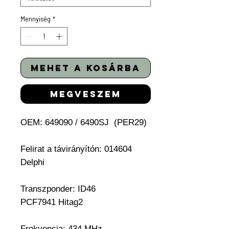
Mennyiség
*
mehet a kosárba
megveszem
OEM: 649090 / 6490SJ (PER29)
Felirat a távirányítón: 014604
Delphi
Transzponder: ID46
PCF7941 Hitag2
Frekvencia: 434 MHz