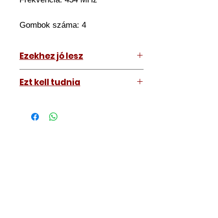
Gombok száma: 4
Ezekhez jó lesz
Peugeot 807 2005-2009
Ezt kell tudnia
Működő, kész kulcsokat vásárol,
vagyis
minden távirányítós
kulcsunk ára tartalmazza az
autókulcs marását, az
immobiliser tanítását és
a távirányító programozását is.
A kulcsmásolást és programozást
műhelyünkben, a VII.
kerület Izabella utca 35. szám alatt
végezzük, ide kell eljönnie az
autójával.