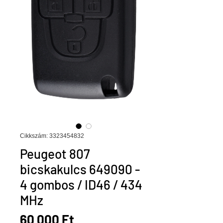
Cikkszám: 3323454832
Peugeot 807
bicskakulcs 649090 -
4 gombos / ID46 / 434
MHz
Ár
60 000 Ft