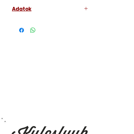
Adatok
Szín: alumínium
Kengyel belső szélesség:
25,5 mm
Kengyelátmérő: 7 mm
Magasság: 68 mm
Szélesség: 45 mm
Kengyel belső magasság:
24 mm
Mélység (e): 15 mm
Súly: 110 g