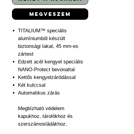
megveszem
TITALIUM™ speciális
alumíniumból készült
biztonsági lakat, 45 mm-es
zártest
Edzett acél kengyel speciális
NANO-Protect bevonattal
Kettős kengyelzáródással
Két kulccsal
Automatikus zárás
Megbízható védelem
kapukhoz, tárolókhoz és
szerszámosládákhoz.