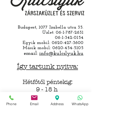
Budapest, 1077 Izabella utca 35.
Üzlet:
06-1-787-2631
06-1-342-0154
Egyik mobil:
0620-427-3600
Másik mobil:
0620-454-5105
email:
info@kulcslyuk.hu
Így tartunk nyitva:
Hétfőtől péntekig:
9 - 18 h
Phone
Email
Address
WhatsApp
KÖZÖSSÉGI LYUKAINK