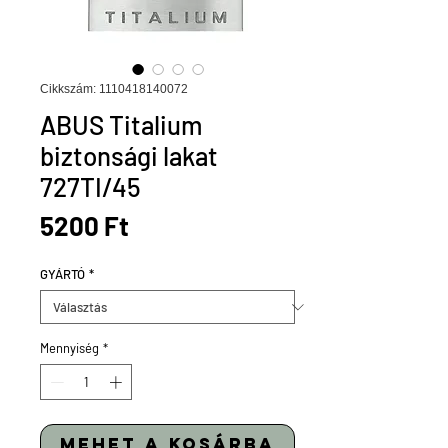
Cikkszám: 1110418140072
ABUS Titalium
biztonsági lakat
727TI/45
Ár
5200 Ft
GYÁRTÓ
*
Mennyiség
*
mehet a kosárba