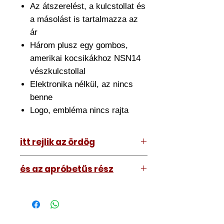
Az átszerelést, a kulcstollat és
a másolást is tartalmazza az
ár
Három plusz egy gombos,
amerikai kocsikákhoz NSN14
vészkulcstollal
Elektronika nélkül, az nincs
benne
Logo, embléma nincs rajta
itt rejlik az ördög
Az ár amit lát tartalmazza az
és az apróbetűs rész
átszerelést is. Ehhez el kell hoznia
hozzánk a meglévő kulcsát.
A kép illusztráció vagy mi, tehát a
Nagyjából fél órát szánjon rá de ez
kulcs amit kap némileg eltérhet attól
némileg változhat.
amit lát. Nem nagyon.
Szakszerűen átszereljük, utána