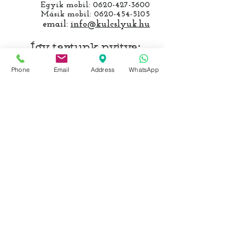
Egyik mobil:
0620-427-3600
Másik mobil:
0620-454-5105
email:
info@kulcslyuk.hu
Így tartunk nyitva:
Phone
Email
Address
WhatsApp
Hétfőtől péntekig:
9 - 18 h
KÖZÖSSÉGI LYUKAINK
Írjon Whatsapp-on
Írjon Messenger-en