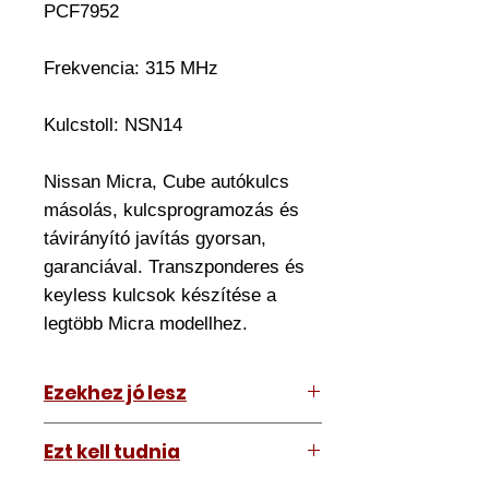
PCF7952
Frekvencia: 315 MHz
Kulcstoll:
NSN14
Nissan Micra, Cube autókulcs
másolás, kulcsprogramozás és
távirányító javítás gyorsan,
garanciával. Transzponderes és
keyless kulcsok készítése a
legtöbb Micra modellhez.
Ezekhez jó lesz
Nissan Cube 2010-2014 USA
Ezt kell tudnia
Nissan Juke 2011-2017 USA
Nissan Quest 2011-2017 USA