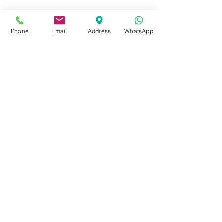
Budapest, 1077 Izabella utca 35.
Üzlet:
06-1-787-2631
Phone
Email
Address
WhatsApp
06-1-342-0154
Egyik mobil:
0620-427-3600
Másik mobil:
0620-454-5105
email:
info@kulcslyuk.hu
Így tartunk nyitva:
Hétfőtől péntekig:
9 - 18 h
KÖZÖSSÉGI LYUKAINK
Írjon Whatsapp-on