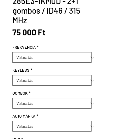
285E3-1KM0D - 2+1
gombos / ID46 / 315
MHz
Ár
75 000 Ft
FREKVENCIA
*
KEYLESS
*
GOMBOK
*
AUTÓ MÁRKA
*