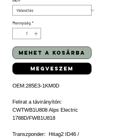
OEM
*
Mennyiség
*
mehet a kosárba
megveszem
OEM:285E3-1KM0D
Felirat a távirányítón:
CWTWB1U808 Alps Electric
1788D/FWB1U818
Transzponder:
Hitag2 ID46 /