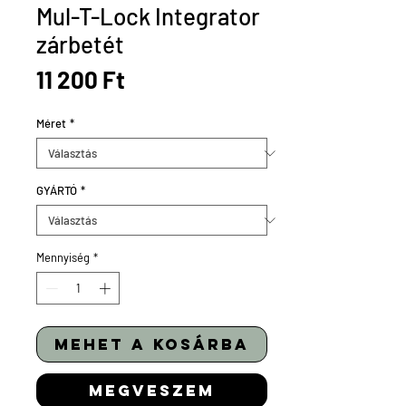
Mul-T-Lock Integrator
zárbetét
Ár
11 200 Ft
Méret
*
GYÁRTÓ
*
Mennyiség
*
mehet a kosárba
megveszem