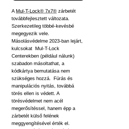
A
Mul-T-Lock® 7x7®
zárbetét
továbbfejlesztett változata.
Szerkezetileg többé-kevésbé
megegyezik vele.
Másolásvédelme 2023-ban lejárt,
kulcsokat Mul-T-Lock
Centerekben (például nálunk)
szabadon másoltathat, a
kódkártya bemutatása nem
szükséges hozzá. Fúrás és
manipulációs nyitás, továbbá
törés ellen is védett. A
törésvédelmet nem acél
megerősítéssel, hanem épp a
zárbetét külső felének
meggyengítésével érték el.