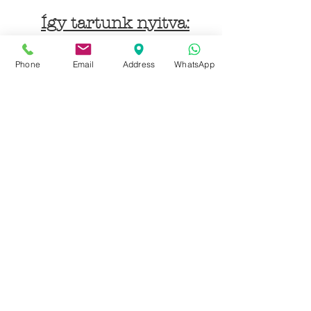
Így tartunk nyitva:
Hétfőtől péntekig:
Phone
Email
Address
WhatsApp
9 - 18 h
KÖZÖSSÉGI LYUKAINK
Írjon Whatsapp-on
Írjon Messenger-en