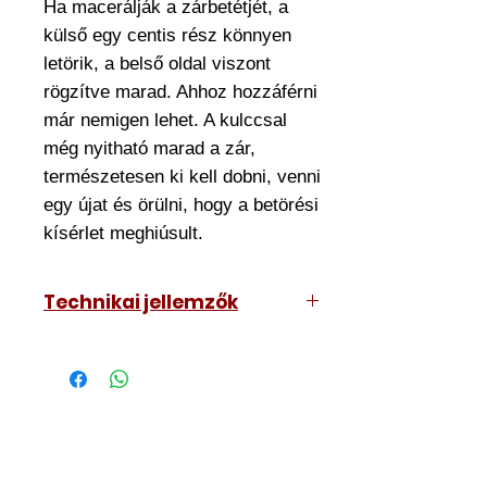
Ha macerálják a zárbetétjét, a
külső egy centis rész könnyen
letörik, a belső oldal viszont
rögzítve marad. Ahhoz hozzáférni
már nemigen lehet. A kulccsal
még nyitható marad a zár,
természetesen ki kell dobni, venni
egy újat és örülni, hogy a betörési
kísérlet meghiúsult.
Technikai jellemzők
7 csapos szerkezet (31mm-es
oldalnál fúrásvédelemmel 6db
csap)
2023-ig szabadalommal védett
kulcskialakítás másolás védett
ovális vágással.