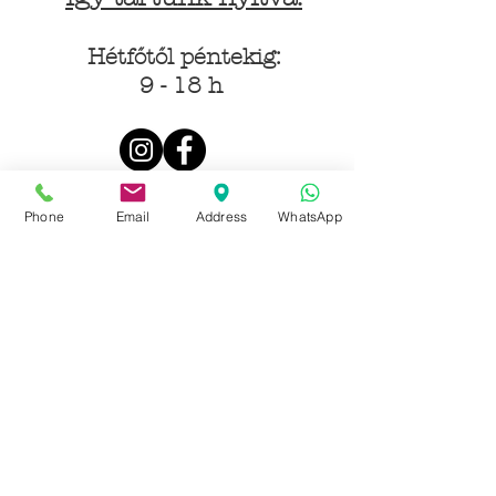
Hétfőtől péntekig:
9 - 18 h
KÖZÖSSÉGI LYUKAINK
Phone
Email
Address
WhatsApp
Írjon Whatsapp-on
Írjon Messenger-en
Ön kínai? Wechat!