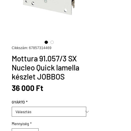
Cikkszám: 67857314469
Mottura 91.057/3 SX
Nucleo Quick lamella
készlet JOBBOS
Ár
36 000 Ft
GYÁRTÓ
*
Mennyiség
*