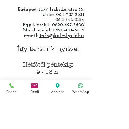
Budapest, 1077 Izabella utca 35.
Üzlet:
06-1-787-2631
06-1-342-0154
Egyik mobil:
0620-427-3600
Másik mobil:
0620-454-5105
email:
info@kulcslyuk.hu
Így tartunk nyitva:
Hétfőtől péntekig:
9 - 18 h
Phone
Email
Address
WhatsApp
KÖZÖSSÉGI LYUKAINK
Írjon Whatsapp-on