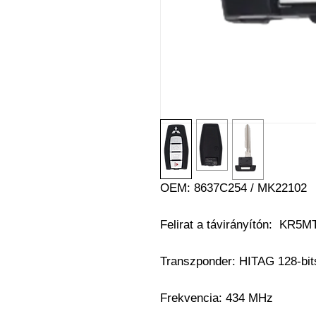
OEM: 8637C254 / MK22102
Felirat a távirányítón: KR5
Transzponder: HITAG 128-b
Frekvencia: 434 MHz