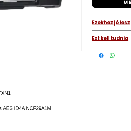
m
Ezekhez jó lesz
Mitsubishi Outl
Ezt kell tudnia
Működő, kész kulc
távirányítós kulc
autókulcs marását
a távirányító pro
A kulcsmásolást é
a VII. kerület Izabe
végezzük, ide kell 
MTXN1
Speciális esetekbe
üzemképtelen, félig
its AES ID4A NCF29A1M
be hozzánk), a kul
számolunk fel, ezt