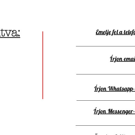
tva:
Emelje fel a telef
Írjon emai
Írjon Whatsapp
Írjon Messenger