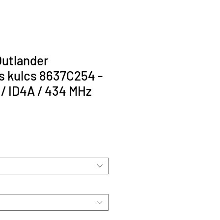
Outlander
s kulcs 8637C254 -
/ ID4A / 434 MHz
r