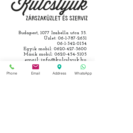
egyeztetjük.
Budapest, 1077 Izabella utca 35.
Üzlet:
06-1-787-2631
06-1-342-0154
Egyik mobil:
0620-427-3600
Másik mobil:
0620-454-5105
email:
info@kulcslyuk.hu
Így tartunk nyitva:
Phone
Email
Address
WhatsApp
Hétfőtől péntekig:
9 - 18 h
KÖZÖSSÉGI LYUKAINK