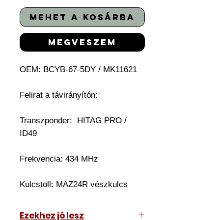
mehet a kosárba
megveszem
OEM:
BCYB-67-5DY / MK11621
Felirat a távirányítón:
Transzponder: HITAG PRO /
ID49
Frekvencia: 434 MHz
Kulcstoll: MAZ24R vészkulcs
Ezekhez jó lesz