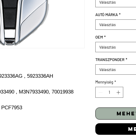
Választás
AUTÓ MÁRKA
*
Választás
OEM
*
Választás
TRANSZPONDER
*
Választás
5923336AG , 5923336AH
Mennyiség
*
-7933490 , M3N7933490, 70019938
 / PCF7953
mehe
m