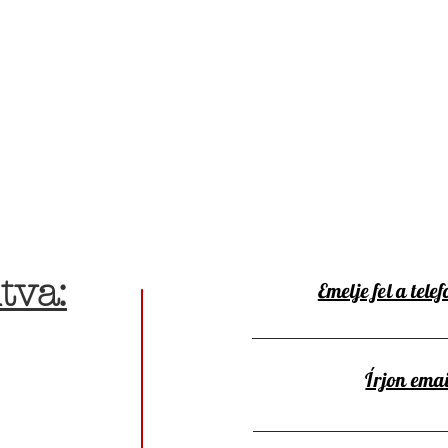
tva:
Emelje fel a telef
Írjon emai