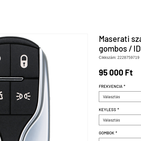
Maserati sz
gombos / ID
Cikkszám: 2228759719
Ár
95 000 Ft
FREKVENCIA
*
Választás
KEYLESS
*
Választás
GOMBOK
*