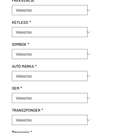
FREKVENCIA
*
KEYLESS
*
GOMBOK
*
AUTÓ MÁRKA
*
OEM
*
TRANSZPONDER
*
Mennyiség
*