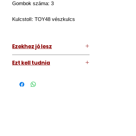
Gombok száma: 3
Kulcstoll: TOY48 vészkulcs
Ezekhez jó lesz
Lexus IS220d 2010-2012
Ezt kell tudnia
Működő, kész kulcsokat vásárol,
vagyis
minden távirányítós
kulcsunk ára tartalmazza az
autókulcs marását, az
immobiliser tanítását és
a távirányító programozását is.
A kulcsmásolást és programozást
műhelyünkben, a VII.
kerület Izabella utca 35. szám alatt