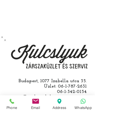
végezzük, ide kell eljönnie az
autójával.
Speciális esetekben (például ha
egy üzemképtelen, félig kibelezett
roncsautóval állít be hozzánk), a
kulcs programozásáért külön díjat
számolunk fel, ezt előre mindig
egyeztetjük.
Budapest, 1077 Izabella utca 35.
Üzlet:
06-1-787-2631
06-1-342-0154
Egyik mobil:
0620-427-3600
Másik mobil:
0620-454-5105
Phone
email:
Email
info@kulcslyuk.hu
Address
WhatsApp
Így tartunk nyitva: