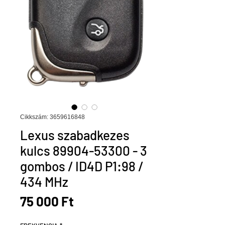
Cikkszám: 3659616848
Lexus szabadkezes
kulcs 89904-53300 - 3
gombos / ID4D P1:98 /
434 MHz
Ár
75 000 Ft