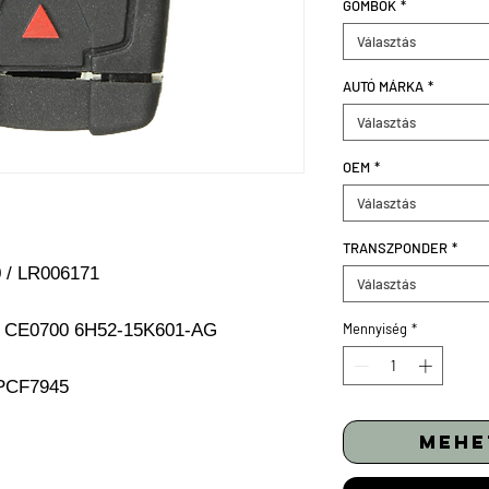
GOMBOK
*
Választás
AUTÓ MÁRKA
*
Választás
OEM
*
Választás
TRANSZPONDER
*
 / LR006171
Választás
n CE0700 6H52-15K601-AG
Mennyiség
*
 PCF7945
mehe