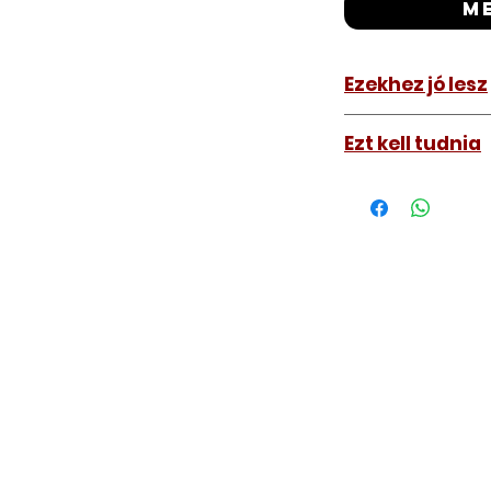
m
Ezekhez jó lesz
Land Rover Fre
Ezt kell tudnia
Működő, kész kulc
távirányítós kulc
autókulcs marását
a távirányító pro
A kulcsmásolást é
a VII. kerület Izabe
végezzük, ide kell 
Speciális esetekbe
üzemképtelen, félig
be hozzánk), a kul
számolunk fel, ezt