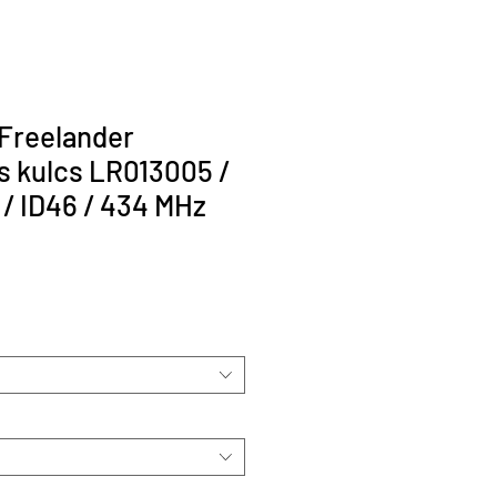
Freelander
 kulcs LR013005 /
/ ID46 / 434 MHz
r