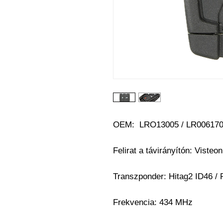
OEM:
LRO13005 / LR006170
Felirat a távirányítón:
Visteo
Transzponder:
Hitag2 ID46 /
Frekvencia: 434 MHz