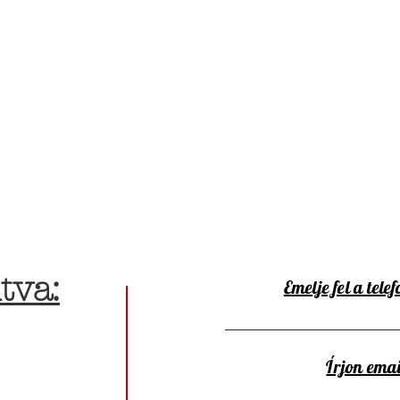
tva:
Emelje fel a telef
Írjon emai