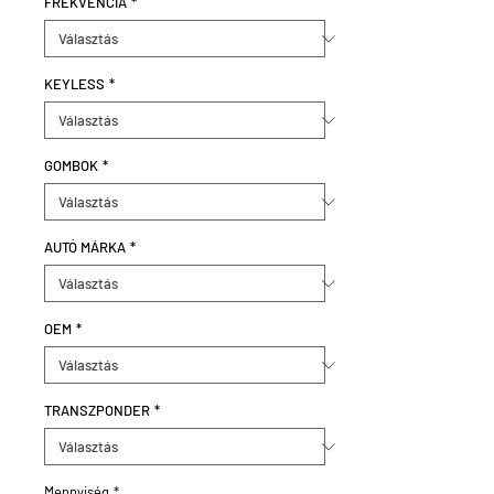
FREKVENCIA
*
KEYLESS
*
GOMBOK
*
AUTÓ MÁRKA
*
OEM
*
TRANSZPONDER
*
Mennyiség
*