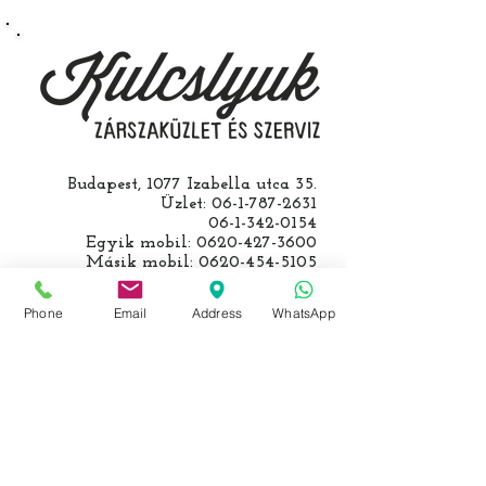
roncsautóval állít be hozzánk), a
kulcs programozásáért külön díjat
számolunk fel, ezt előre mindig
egyeztetjük.
Budapest, 1077 Izabella utca 35.
Üzlet:
06-1-787-2631
06-1-342-0154
Egyik mobil:
0620-427-3600
Másik mobil:
0620-454-5105
email:
info@kulcslyuk.hu
Phone
Email
Address
WhatsApp
Így tartunk nyitva:
Hétfőtől péntekig:
9 - 18 h