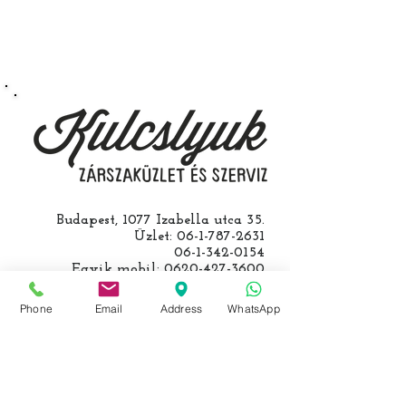
autójával.
Speciális esetekben (például ha
egy üzemképtelen, félig kibelezett
roncsautóval állít be hozzánk), a
kulcs programozásáért külön díjat
számolunk fel, ezt előre mindig
egyeztetjük.
Budapest, 1077 Izabella utca 35.
Üzlet:
06-1-787-2631
06-1-342-0154
Egyik mobil:
0620-427-3600
Másik mobil:
0620-454-5105
email:
info@kulcslyuk.hu
Phone
Email
Address
WhatsApp
Így tartunk nyitva:
Hétfőtől péntekig: