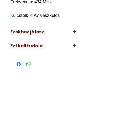
Frekvencia: 434 MHz
Kulcstoll: KIA7
vészkulcs
Ezekhez jó lesz
KIA Sportage 2010-2013
Ezt kell tudnia
Működő, kész kulcsokat vásárol,
vagyis
minden távirányítós
kulcsunk ára tartalmazza az
autókulcs marását, az
immobiliser tanítását és
a távirányító programozását is.
A kulcsmásolást és programozást
műhelyünkben, a VII.
kerület Izabella utca 35. szám alatt
végezzük, ide kell eljönnie az