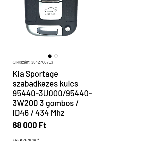
Cikkszám: 3842760713
Kia Sportage
szabadkezes kulcs
95440-3U000/95440-
3W200 3 gombos /
ID46 / 434 Mhz
Ár
68 000 Ft
FREKVENCIA
*