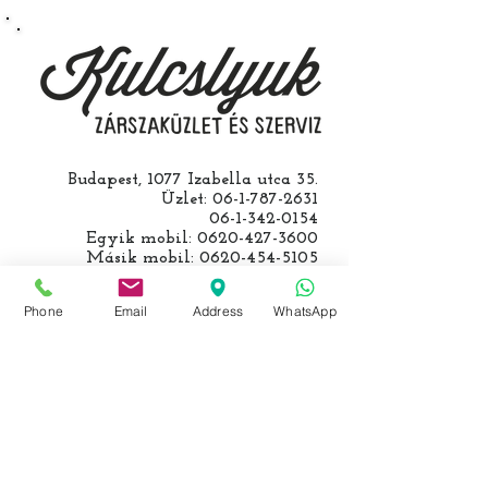
roncsautóval állít be hozzánk), a
kulcs programozásáért külön díjat
számolunk fel, ezt előre mindig
egyeztetjük.
Budapest, 1077 Izabella utca 35.
Üzlet:
06-1-787-2631
06-1-342-0154
Egyik mobil:
0620-427-3600
Másik mobil:
0620-454-5105
email:
info@kulcslyuk.hu
Phone
Email
Address
WhatsApp
Így tartunk nyitva:
Hétfőtől péntekig:
9 - 18 h