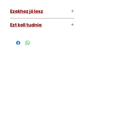
Ezekhez jó lesz
KIA Sportage 2010-2013
Ezt kell tudnia
Működő, kész kulcsokat vásárol,
vagyis
minden távirányítós
kulcsunk ára tartalmazza az
autókulcs marását, az
immobiliser tanítását és
a távirányító programozását is.
A kulcsmásolást és programozást
műhelyünkben, a VII.
kerület Izabella utca 35. szám alatt
végezzük, ide kell eljönnie az
autójával.
Speciális esetekben (például ha
egy üzemképtelen, félig kibelezett