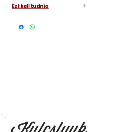
KIA Sorento 2020-2024
Ezt kell tudnia
Működő, kész kulcsokat vásárol,
vagyis
minden távirányítós
kulcsunk ára tartalmazza az
autókulcs marását, az
immobiliser tanítását és
a távirányító programozását is.
A kulcsmásolást és programozást
műhelyünkben, a VII.
kerület Izabella utca 35. szám alatt
végezzük, ide kell eljönnie az
autójával.
Speciális esetekben (például ha
egy üzemképtelen, félig kibelezett
roncsautóval állít be hozzánk), a
kulcs programozásáért külön díjat
számolunk fel, ezt előre mindig
egyeztetjük.