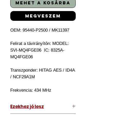
mehet a kosárba
megveszem
OEM:
95440-P2500 / MK11397
Felirat a távirányítón: MODEL:
SVI-MQ4FGE06 IC: 8325A-
MQ4FGE06
Transzponder:
HITAG AES / ID4A
/ NCF29A1M
Frekvencia: 434 MHz
Ezekhez jó lesz