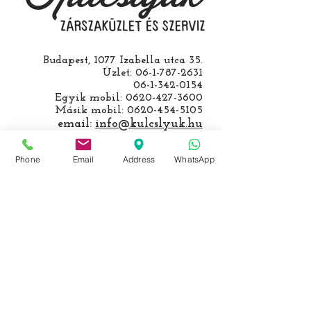
Budapest, 1077 Izabella utca 35.
Üzlet:
06-1-787-2631
06-1-342-0154
Egyik mobil:
0620-427-3600
Másik mobil:
0620-454-5105
email:
info@kulcslyuk.hu
Így tartunk nyitva:
Phone
Email
Address
WhatsApp
Hétfőtől péntekig:
9 - 18 h
KÖZÖSSÉGI LYUKAINK