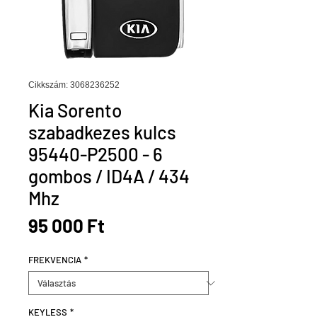
Cikkszám: 3068236252
Kia Sorento
szabadkezes kulcs
95440-P2500 - 6
gombos / ID4A / 434
Mhz
Ár
95 000 Ft
FREKVENCIA
*
KEYLESS
*