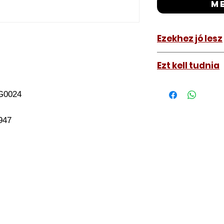
m
Ezekhez jó lesz
KIA Sorento 20
Ezt kell tudnia
Működő, kész kulc
G0024
távirányítós kulc
autókulcs marását
947
a távirányító pro
A kulcsmásolást é
a VII. kerület Izabe
végezzük, ide kell 
Speciális esetekbe
üzemképtelen, félig
be hozzánk), a kul
számolunk fel, ezt