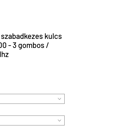
 szabadkezes kulcs
0 - 3 gombos /
Mhz