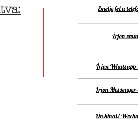
tva:
Emelje fel a telef
Írjon emai
Írjon Whatsapp
Írjon Messenger
Ön kínai? Wecha