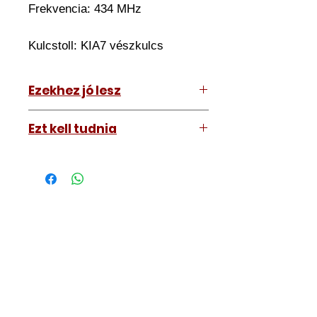
Frekvencia: 434 MHz
Kulcstoll:
KIA7 vészkulcs
Ezekhez jó lesz
KIA Niro 2016-2019
Ezt kell tudnia
Működő, kész kulcsokat vásárol,
vagyis
minden távirányítós
kulcsunk ára tartalmazza az
autókulcs marását, az
immobiliser tanítását és
a távirányító programozását is.
A kulcsmásolást és programozást
műhelyünkben, a VII.
kerület Izabella utca 35. szám alatt
végezzük, ide kell eljönnie az