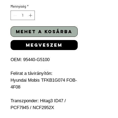
Mennyiség
*
mehet a kosárba
megveszem
OEM: 95440-G5100
Felirat a távirányítón:
Hyundai
Mobis TFKB1G074 FOB-
4F08
Transzponder:
Hitag3 ID47 /
PCF7945 / NCF2952X