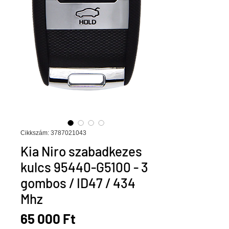
Cikkszám: 3787021043
Kia Niro szabadkezes
kulcs 95440-G5100 - 3
gombos / ID47 / 434
Mhz
Ár
65 000 Ft