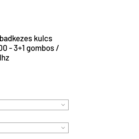
abadkezes kulcs
0 - 3+1 gombos /
Mhz