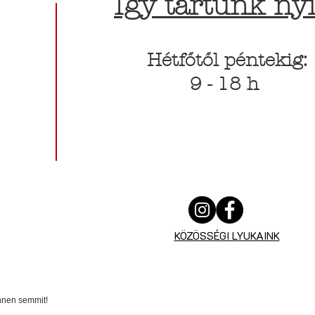
Így tartunk nyi
Hétfőtől péntekig:
9 - 18 h
KÖZÖSSÉGI LYUKAINK
innen semmit!