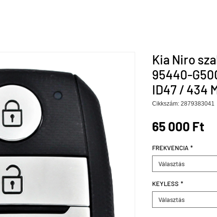
Kia Niro sz
95440-G500
ID47 / 434 
Cikkszám: 2879383041
Ár
65 000 Ft
FREKVENCIA
*
Választás
KEYLESS
*
Választás