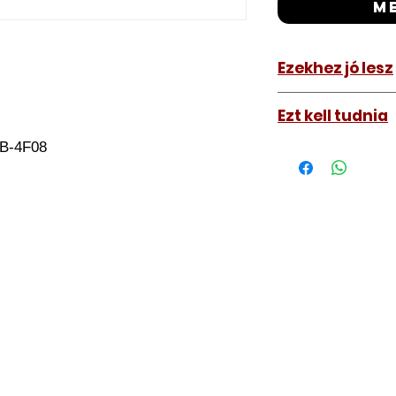
m
Ezekhez jó lesz
KIA Niro 2017-
Ezt kell tudnia
OB-4F08
Működő, kész kulc
távirányítós kulc
autókulcs marását
-
a távirányító pro
A kulcsmásolást é
a VII. kerület Izabe
végezzük, ide kell 
Speciális esetekbe
üzemképtelen, félig
be hozzánk), a kul
számolunk fel, ezt