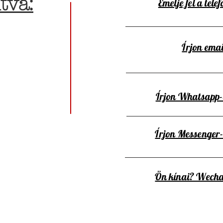
tva:
Emelje fel a telef
Írjon emai
Írjon Whatsapp
Írjon Messenger
Ön kínai? Wecha