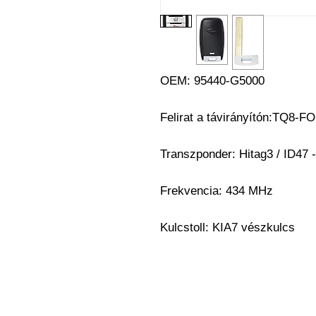
OEM:
95440-G5000
Felirat a távirányítón:TQ8-F
Transzponder:
Hitag3 / ID47 
Frekvencia: 434 MHz
Kulcstoll:
KIA7 vészkulcs