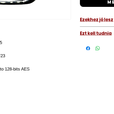
m
Ezekhez jó lesz
KIA Ceed 2021
Ezt kell tudnia
KIA XCeed 202
5
Működő, kész kulc
távirányítós kulc
autókulcs marását
F23
a távirányító pro
A kulcsmásolást é
to 128-bits AES
a VII. kerület Izabe
végezzük, ide kell 
Speciális esetekbe
üzemképtelen, félig
be hozzánk), a kul
számolunk fel, ezt