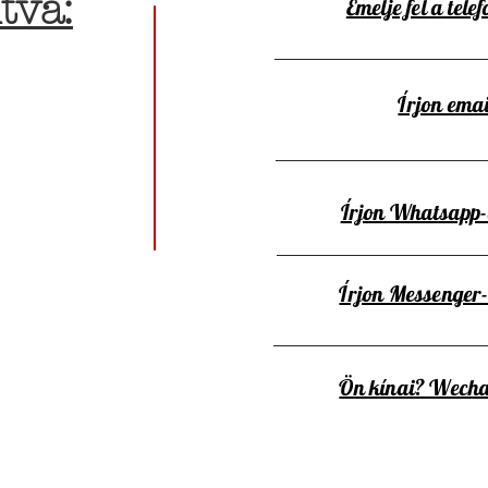
tva:
Emelje fel a telef
Írjon emai
Írjon Whatsapp
Írjon Messenger
Ön kínai? Wecha