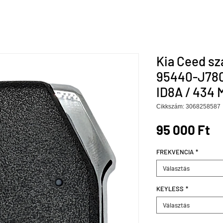
Kia Ceed sz
95440-J780
ID8A / 434 
Cikkszám: 3068258587
Ár
95 000 Ft
FREKVENCIA
*
Választás
KEYLESS
*
Választás