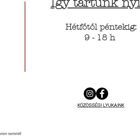
Így tartunk nyi
Hétfőtől péntekig:
9 - 18 h
KÖZÖSSÉGI LYUKAINK
innen semmit!