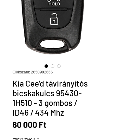
Cikkszám: 2650992666
Kia Cee'd távirányítós
bicskakulcs 95430-
1H510 - 3 gombos /
ID46 / 434 Mhz
Ár
60 000 Ft
FREKVENCIA
*