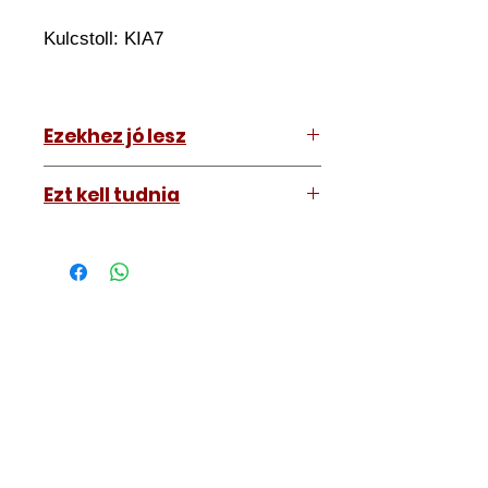
Kulcstoll:
KIA7
Ezekhez jó lesz
KIA Ceed 2008-2012
Ezt kell tudnia
KIA Pro Ceed 2008-2012
Működő, kész kulcsokat vásárol,
vagyis
minden távirányítós
kulcsunk ára tartalmazza az
autókulcs marását, az
immobiliser tanítását és
a távirányító programozását is.
A kulcsmásolást és programozást
műhelyünkben, a VII.
kerület Izabella utca 35. szám alatt
végezzük, ide kell eljönnie az