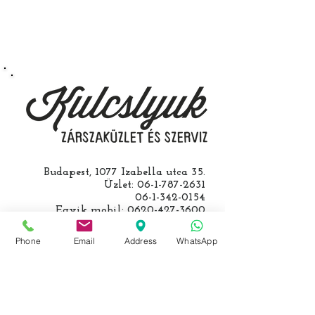
autójával.
Speciális esetekben (például ha
egy üzemképtelen, félig kibelezett
roncsautóval állít be hozzánk), a
kulcs programozásáért külön díjat
számolunk fel, ezt előre mindig
egyeztetjük.
Budapest, 1077 Izabella utca 35.
Üzlet:
06-1-787-2631
06-1-342-0154
Egyik mobil:
0620-427-3600
Másik mobil:
0620-454-5105
email:
info@kulcslyuk.hu
Phone
Email
Address
WhatsApp
Így tartunk nyitva:
Hétfőtől péntekig: