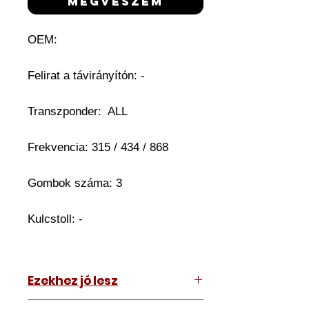
megveszem
OEM:
Felirat a távirányítón: -
Transzponder: ALL
Frekvencia: 315 / 434 / 868
Gombok száma: 3
Kulcstoll: -
Ezekhez jó lesz
Bármihez ami szabadkezes