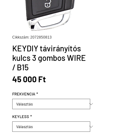
Cikkszám: 2072850813
KEYDIY távirányítós
kulcs 3 gombos WIRE
/ B15
Ár
45 000 Ft
FREKVENCIA
*
KEYLESS
*