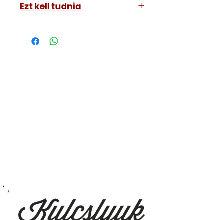
Ezt kell tudnia
Működő, kész kulcsokat vásárol,
vagyis
minden távirányítós
kulcsunk ára tartalmazza az
autókulcs marását, az
immobiliser tanítását és
a távirányító programozását is.
A kulcsmásolást és programozást
műhelyünkben, a VII.
kerület Izabella utca 35. szám alatt
végezzük, ide kell eljönnie az
autójával.
Speciális esetekben (például ha
egy üzemképtelen, félig kibelezett
roncsautóval állít be hozzánk), a
kulcs programozásáért külön díjat
számolunk fel, ezt előre mindig
egyeztetjük.