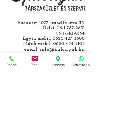
Budapest, 1077 Izabella utca 35.
Üzlet:
06-1-787-2631
06-1-342-0154
Egyik mobil:
0620-427-3600
Másik mobil:
0620-454-5105
email:
info@kulcslyuk.hu
Így tartunk nyitva:
Phone
Email
Address
WhatsApp
Hétfőtől péntekig:
9 - 18 h
KÖZÖSSÉGI LYUKAINK